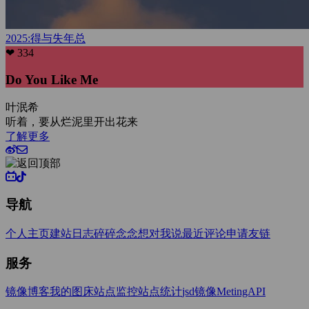
2025:得与失
年总
❤ 334
Do You Like Me
叶泯希
听着，要从烂泥里开出花来
了解更多
导航
个人主页
建站日志
碎碎念念
想对我说
最近评论
申请友链
服务
镜像博客
我的图床
站点监控
站点统计
jsd镜像
MetingAPI