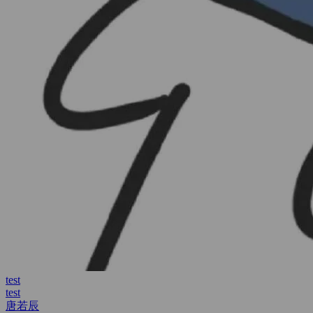
唐若辰
执子之手
唐若辰