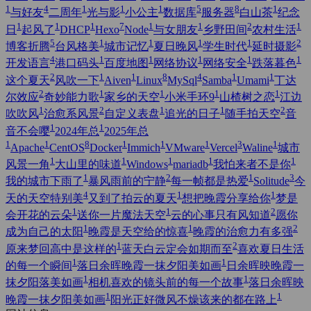
1
4
1
1
1
5
8
1
与好友
二周年
光与影
小公主
数据库
服务器
白山茶
纪念
1
1
1
7
1
1
2
1
日
起风了
DHCP
Hexo
Node
与女朋友
乡野田间
农村生活
5
1
1
1
1
2
博客折腾
台风格美
城市记忆
夏日晚风
学生时代
延时摄影
4
1
1
1
1
1
开发语言
港口码头
百度地图
网络协议
网络安全
跌落暮色
2
1
1
8
4
1
1
这个夏天
风吹一下
Aiven
Linux
MySql
Samba
Umami
丁达
2
1
1
1
1
尔效应
奇妙能力歌
家乡的天空
小米手环9
山楂树之恋
江边
1
2
1
1
2
吹吹风
治愈系风景
自定义表盘
追光的日子
随手拍天空
音
1
1
音不会嘤
2024年总
2025年总
1
1
8
1
1
1
3
1
Apache
CentOS
Docker
Immich
VMware
Vercel
Waline
城市
1
1
1
1
1
风景一角
大山里的味道
Windows
mariadb
我怕来者不是你
1
2
1
3
我的城市下雨了
暴风雨前的宁静
每一帧都是热爱
Solitude
今
4
1
1
天的天空特别美
又到了拍云的夏天
想把晚霞分享给你
梦是
1
1
2
会开花的云朵
送你一片魔法天空
云的心事只有风知道
愿你
1
1
2
成为自己的太阳
晚霞是天空给的惊喜
晚霞的治愈力有多强
1
2
原来梦回高中是这样的
蓝天白云定会如期而至
喜欢夏日生活
1
1
的每一个瞬间
落日余晖晚霞一抹夕阳美如画
日余晖映晚霞一
1
1
抹夕阳落美如画
相机喜欢的镜头前的每一个故事
落日余晖映
1
1
晚霞一抹夕阳美如画
阳光正好微风不燥该来的都在路上