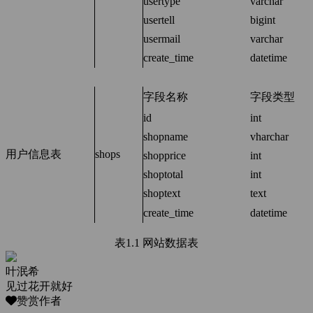
usertype
varchar
usertell
bigint
usermail
varchar
create_time
datetime
字段名称
字段类型
id
int
shopname
vharchar
用户信息表
shops
shopprice
int
shoptotal
int
shoptext
text
create_time
datetime
表1.1 网站数据表
叶泯希
见过花开就好
赞赏作者