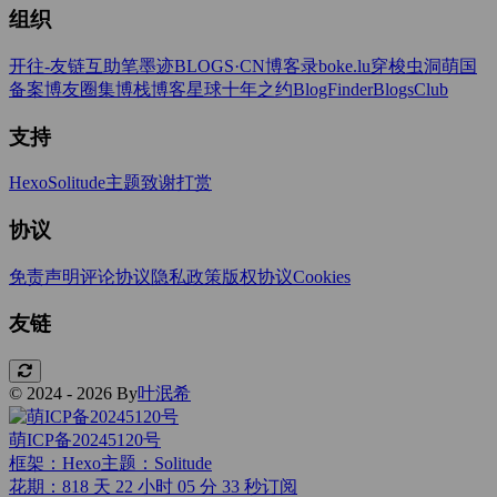
组织
开往-友链互助
笔墨迹BLOGS·CN
博客录boke.lu
穿梭虫洞
萌国
备案
博友圈
集博栈
博客星球
十年之约
BlogFinder
BlogsClub
支持
Hexo
Solitude主题
致谢打赏
协议
免责声明
评论协议
隐私政策
版权协议
Cookies
友链
© 2024 - 2026 By
叶泯希
萌ICP备20245120号
框架：Hexo
主题：Solitude
花期：818 天 22 小时 05 分 34 秒
订阅