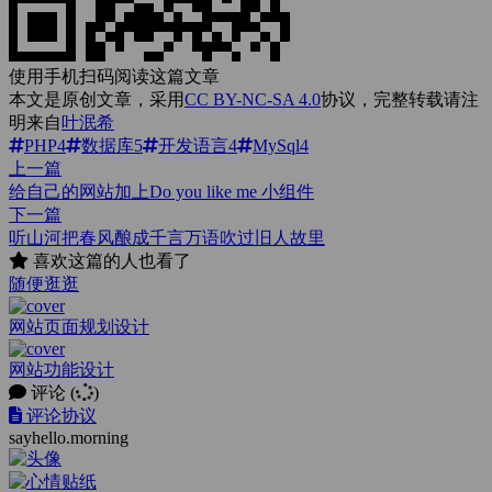
使用手机扫码阅读这篇文章
本文是原创文章，采用
CC BY-NC-SA 4.0
协议，完整转载请注
明来自
叶泯希
PHP
4
数据库
5
开发语言
4
MySql
4
上一篇
给自己的网站加上Do you like me 小组件
下一篇
听山河把春风酿成千言万语吹过旧人故里
喜欢这篇的人也看了
随便逛逛
网站页面规划设计
网站功能设计
评论
(
)
评论协议
sayhello.morning