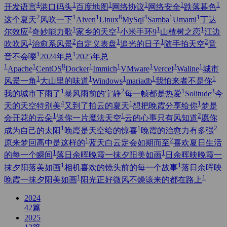
4
1
1
1
1
1
开发语言
港口码头
百度地图
网络协议
网络安全
跌落暮色
2
1
1
8
4
1
1
这个夏天
风吹一下
Aiven
Linux
MySql
Samba
Umami
丁达
2
1
1
1
1
尔效应
奇妙能力歌
家乡的天空
小米手环9
山楂树之恋
江边
1
2
1
1
2
吹吹风
治愈系风景
自定义表盘
追光的日子
随手拍天空
音
1
1
音不会嘤
2024年总
2025年总
1
1
8
1
1
1
3
1
Apache
CentOS
Docker
Immich
VMware
Vercel
Waline
城市
1
1
1
1
1
风景一角
大山里的味道
Windows
mariadb
我怕来者不是你
1
2
1
3
我的城市下雨了
暴风雨前的宁静
每一帧都是热爱
Solitude
今
4
1
1
天的天空特别美
又到了拍云的夏天
想把晚霞分享给你
梦是
1
1
2
会开花的云朵
送你一片魔法天空
云的心事只有风知道
愿你
1
1
2
成为自己的太阳
晚霞是天空给的惊喜
晚霞的治愈力有多强
1
2
原来梦回高中是这样的
蓝天白云定会如期而至
喜欢夏日生活
1
1
的每一个瞬间
落日余晖晚霞一抹夕阳美如画
日余晖映晚霞一
1
1
抹夕阳落美如画
相机喜欢的镜头前的每一个故事
落日余晖映
1
1
晚霞一抹夕阳美如画
阳光正好微风不燥该来的都在路上
2024
42
篇
2025