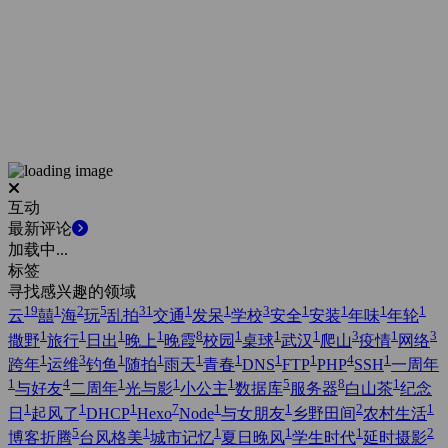
互动
最新评论
加载中...
标签
寻找感兴趣的领域
19
1
2
5
31
1
1
3
1
1
1
1
云
囍
海
玩
乱拍
交通
发呆
学校
安全
安装
年味
年轮
1
1
1
1
8
1
1
1
3
1
3
撒野
旅行
日出
晚上
晚霞
校园
桌球
武汉
爬山
疫情
网络
1
3
1
1
1
1
1
1
4
1
跨年
运维
钓鱼
随拍
雨天
青春
DNS
FTP
PHP
SSH
一周年
1
4
1
1
1
5
8
1
与好友
二周年
光与影
小公主
数据库
服务器
白山茶
纪念
1
1
1
7
1
1
2
1
日
起风了
DHCP
Hexo
Node
与女朋友
乡野田间
农村生活
5
1
1
1
1
2
博客折腾
台风格美
城市记忆
夏日晚风
学生时代
延时摄影