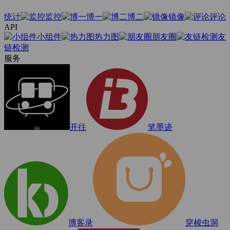
统计
监控
博一
博二
镜像
评论
API
小组件
热力图
朋友圈
友
链检测
服务
开往
笔墨迹
博客录
穿梭虫洞