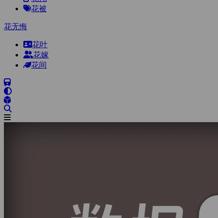
花被
花无悔
花叶
花嫁
花间