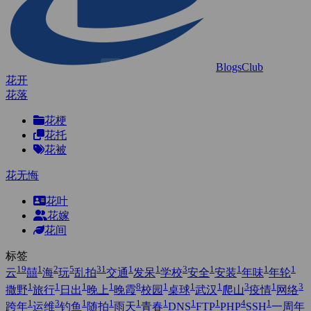
BlogsClub
花开
花落
花梗
花托
花被
花无悔
花叶
花嫁
花间
标签
19
1
2
5
31
1
1
3
1
1
1
1
云
囍
海
玩
乱拍
交通
发呆
学校
安全
安装
年味
年轮
1
1
1
1
8
1
1
1
3
1
3
撒野
旅行
日出
晚上
晚霞
校园
桌球
武汉
爬山
疫情
网络
1
3
1
1
1
1
1
1
4
1
跨年
运维
钓鱼
随拍
雨天
青春
DNS
FTP
PHP
SSH
一周年