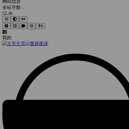
网站信息
全站字数 :
52.4k
简
弹
0
我的
主页
图床