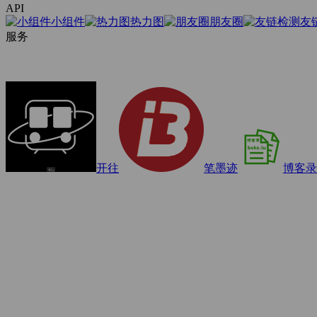
API
小组件
热力图
朋友圈
友
服务
开往
笔墨迹
博客录