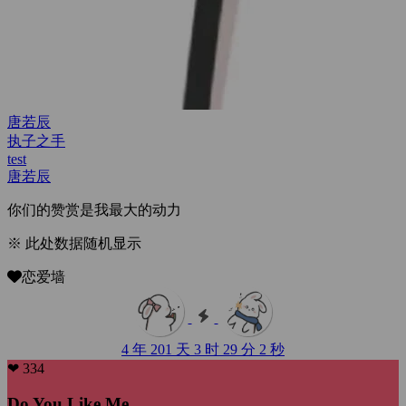
唐若辰
执子之手
test
唐若辰
你们的赞赏是我最大的动力
※ 此处数据随机显示
恋爱墙
4 年 201 天 3 时 29 分 3 秒
❤ 334
Do You Like Me