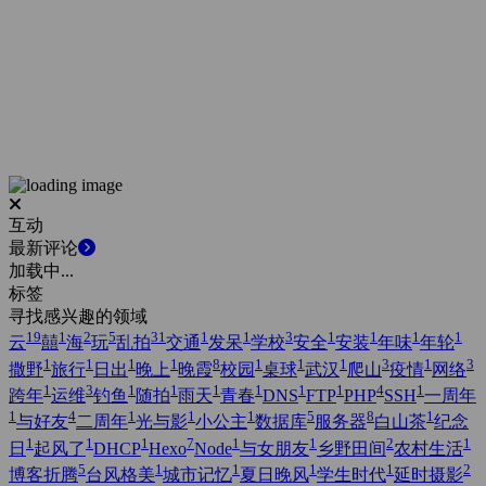
互动
最新评论
加载中...
标签
寻找感兴趣的领域
19
1
2
5
31
1
1
3
1
1
1
1
云
囍
海
玩
乱拍
交通
发呆
学校
安全
安装
年味
年轮
1
1
1
1
8
1
1
1
3
1
3
撒野
旅行
日出
晚上
晚霞
校园
桌球
武汉
爬山
疫情
网络
1
3
1
1
1
1
1
1
4
1
跨年
运维
钓鱼
随拍
雨天
青春
DNS
FTP
PHP
SSH
一周年
1
4
1
1
1
5
8
1
与好友
二周年
光与影
小公主
数据库
服务器
白山茶
纪念
1
1
1
7
1
1
2
1
日
起风了
DHCP
Hexo
Node
与女朋友
乡野田间
农村生活
5
1
1
1
1
2
博客折腾
台风格美
城市记忆
夏日晚风
学生时代
延时摄影