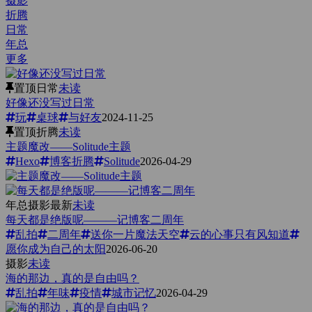
摄影
折腾
日常
年总
更多
置顶
日常
未读
好像还没写过日常
玩
桌球
与好友
2024-11-25
置顶
折腾
未读
主题魔改——Solitude主题
Hexo
博客折腾
Solitude
2026-04-29
年总
摄影
最新
未读
每天都是绝版呢———记博客二周年
乱拍
二周年
送你一片魔法天空
云的心事只有风知道
愿你成为自己的太阳
2026-06-20
摄影
未读
海的那边，真的是自由吗？
乱拍
年味
疫情
城市记忆
2026-04-29