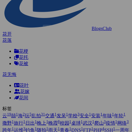
BlogsClub
花开
花落
花梗
花托
花被
花无悔
花叶
花嫁
花间
标签
19
1
2
5
31
1
1
3
1
1
1
1
云
囍
海
玩
乱拍
交通
发呆
学校
安全
安装
年味
年轮
1
1
1
1
8
1
1
1
3
1
3
撒野
旅行
日出
晚上
晚霞
校园
桌球
武汉
爬山
疫情
网络
1
3
1
1
1
1
1
1
4
1
跨年
运维
钓鱼
随拍
雨天
青春
DNS
FTP
PHP
SSH
一周年