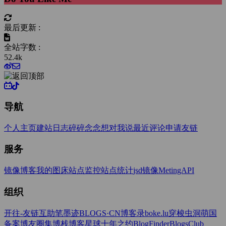
最后更新 :
全站字数 :
52.4k
导航
个人主页
建站日志
碎碎念念
想对我说
最近评论
申请友链
服务
镜像博客
我的图床
站点监控
站点统计
jsd镜像
MetingAPI
组织
开往-友链互助
笔墨迹BLOGS·CN
博客录boke.lu
穿梭虫洞
萌国
备案
博友圈
集博栈
博客星球
十年之约
BlogFinder
BlogsClub