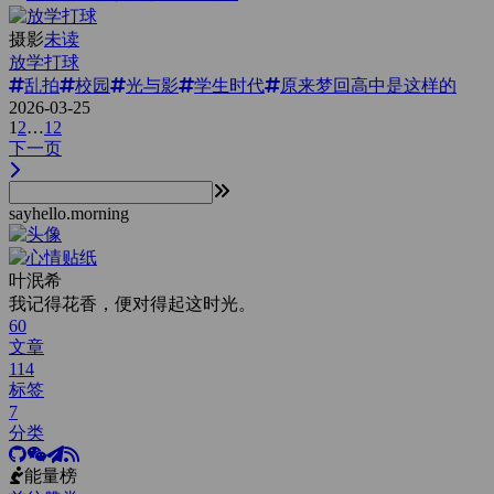
摄影
未读
放学打球
乱拍
校园
光与影
学生时代
原来梦回高中是这样的
2026-03-25
1
2
…
12
下一页
sayhello.morning
叶泯希
我记得花香，便对得起这时光。
60
文章
114
标签
7
分类
能量榜