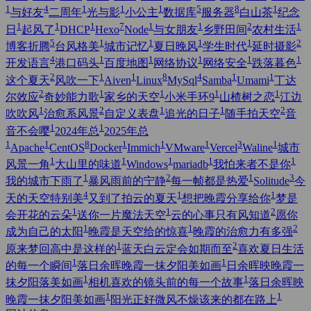
1
4
1
1
1
5
8
1
与好友
二周年
光与影
小公主
数据库
服务器
白山茶
纪念
1
1
1
7
1
1
2
1
日
起风了
DHCP
Hexo
Node
与女朋友
乡野田间
农村生活
5
1
1
1
1
2
博客折腾
台风格美
城市记忆
夏日晚风
学生时代
延时摄影
4
1
1
1
1
1
开发语言
港口码头
百度地图
网络协议
网络安全
跌落暮色
2
1
1
8
4
1
1
这个夏天
风吹一下
Aiven
Linux
MySql
Samba
Umami
丁达
2
1
1
1
1
尔效应
奇妙能力歌
家乡的天空
小米手环9
山楂树之恋
江边
1
2
1
1
2
吹吹风
治愈系风景
自定义表盘
追光的日子
随手拍天空
音
1
1
音不会嘤
2024年总
2025年总
1
1
8
1
1
1
3
1
Apache
CentOS
Docker
Immich
VMware
Vercel
Waline
城市
1
1
1
1
1
风景一角
大山里的味道
Windows
mariadb
我怕来者不是你
1
2
1
3
我的城市下雨了
暴风雨前的宁静
每一帧都是热爱
Solitude
今
4
1
1
天的天空特别美
又到了拍云的夏天
想把晚霞分享给你
梦是
1
1
2
会开花的云朵
送你一片魔法天空
云的心事只有风知道
愿你
1
1
2
成为自己的太阳
晚霞是天空给的惊喜
晚霞的治愈力有多强
1
2
原来梦回高中是这样的
蓝天白云定会如期而至
喜欢夏日生活
1
1
的每一个瞬间
落日余晖晚霞一抹夕阳美如画
日余晖映晚霞一
1
1
抹夕阳落美如画
相机喜欢的镜头前的每一个故事
落日余晖映
1
1
晚霞一抹夕阳美如画
阳光正好微风不燥该来的都在路上