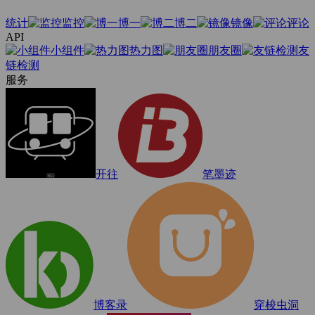
统计
监控
博一
博二
镜像
评论
API
小组件
热力图
朋友圈
友
链检测
服务
开往
笔墨迹
博客录
穿梭虫洞