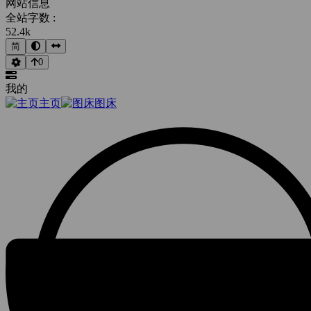
网站信息
全站字数 :
52.4k
简
0
我的
主页
图床