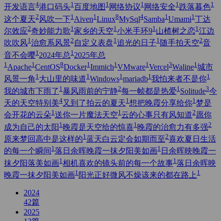
4
1
1
1
1
1
开发语言
港口码头
百度地图
网络协议
网络安全
跌落暮色
2
1
1
8
4
1
1
这个夏天
风吹一下
Aiven
Linux
MySql
Samba
Umami
丁达
2
1
1
1
1
尔效应
奇妙能力歌
家乡的天空
小米手环9
山楂树之恋
江边
1
2
1
1
2
吹吹风
治愈系风景
自定义表盘
追光的日子
随手拍天空
音
1
1
音不会嘤
2024年总
2025年总
1
1
8
1
1
1
3
1
Apache
CentOS
Docker
Immich
VMware
Vercel
Waline
城市
1
1
1
1
1
风景一角
大山里的味道
Windows
mariadb
我怕来者不是你
1
2
1
3
我的城市下雨了
暴风雨前的宁静
每一帧都是热爱
Solitude
今
4
1
1
天的天空特别美
又到了拍云的夏天
想把晚霞分享给你
梦是
1
1
2
会开花的云朵
送你一片魔法天空
云的心事只有风知道
愿你
1
1
2
成为自己的太阳
晚霞是天空给的惊喜
晚霞的治愈力有多强
1
2
原来梦回高中是这样的
蓝天白云定会如期而至
喜欢夏日生活
1
1
的每一个瞬间
落日余晖晚霞一抹夕阳美如画
日余晖映晚霞一
1
1
抹夕阳落美如画
相机喜欢的镜头前的每一个故事
落日余晖映
1
1
晚霞一抹夕阳美如画
阳光正好微风不燥该来的都在路上
2024
42
篇
2025