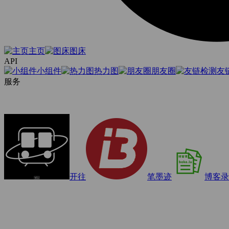
主页
图床
API
小组件
热力图
朋友圈
友
服务
开往
笔墨迹
博客录