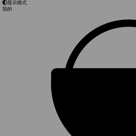
显示模式
我的