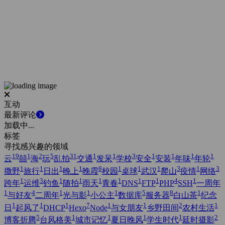
互动
最新评论
加载中...
标签
寻找感兴趣的领域
19
1
2
5
31
1
1
3
1
1
1
1
云
囍
海
玩
乱拍
交通
发呆
学校
安全
安装
年味
年轮
1
1
1
1
8
1
1
1
3
1
3
撒野
旅行
日出
晚上
晚霞
校园
桌球
武汉
爬山
疫情
网络
1
3
1
1
1
1
1
1
4
1
跨年
运维
钓鱼
随拍
雨天
青春
DNS
FTP
PHP
SSH
一周年
1
4
1
1
1
5
8
1
与好友
二周年
光与影
小公主
数据库
服务器
白山茶
纪念
1
1
1
7
1
1
2
1
日
起风了
DHCP
Hexo
Node
与女朋友
乡野田间
农村生活
5
1
1
1
1
2
博客折腾
台风格美
城市记忆
夏日晚风
学生时代
延时摄影