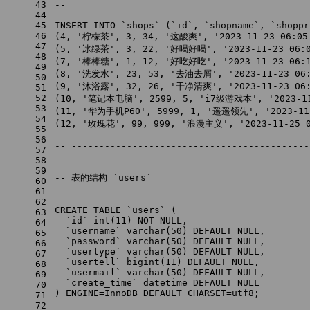
43
--
44
45
INSERT INTO
 `shops` (`id`, `shopname`, `shoppr
46
(
4
, 
'柠檬茶'
, 
3
, 
34
, 
'这酸爽'
, 
'2023-11-23 06:05
47
(
5
, 
'冰绿茶'
, 
3
, 
22
, 
'好喝好喝'
, 
'2023-11-23 06:
48
(
7
, 
'棒棒糖'
, 
1
, 
12
, 
'好吃好吃'
, 
'2023-11-23 06:
49
(
8
, 
'洗发水'
, 
23
, 
53
, 
'去油去屑'
, 
'2023-11-23 06
50
(
9
, 
'沐浴露'
, 
32
, 
26
, 
'干净清爽'
, 
'2023-11-23 06
51
52
(
10
, 
'笔记本电脑'
, 
2599
, 
5
, 
'i7级游戏本'
, 
'2023-1
53
(
11
, 
'华为手机P60'
, 
5999
, 
1
, 
'遥遥领先'
, 
'2023-11
54
(
12
, 
'玫瑰花'
, 
99
, 
999
, 
'浪漫主义'
, 
'2023-11-25 
55
56
-- -------------------------------------------
57
58
--
59
-- 表的结构 `users`
60
--
61
62
CREATE TABLE
 `users` (
63
  `id` 
int
(
11
) 
NOT NULL
,
64
  `username` 
varchar
(
50
) 
DEFAULT
NULL
,
65
  `password` 
varchar
(
50
) 
DEFAULT
NULL
,
66
  `usertype` 
varchar
(
50
) 
DEFAULT
NULL
,
67
  `usertell` 
bigint
(
11
) 
DEFAULT
NULL
,
68
  `usermail` 
varchar
(
50
) 
DEFAULT
NULL
,
69
  `create_time` datetime 
DEFAULT
NULL
70
) ENGINE
=
InnoDB 
DEFAULT
 CHARSET
=
utf8;
71
72