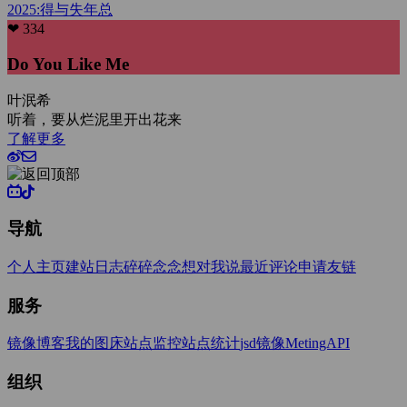
2025:得与失
年总
❤ 334
Do You Like Me
叶泯希
听着，要从烂泥里开出花来
了解更多
导航
个人主页
建站日志
碎碎念念
想对我说
最近评论
申请友链
服务
镜像博客
我的图床
站点监控
站点统计
jsd镜像
MetingAPI
组织