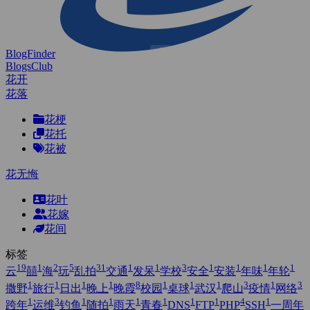
BlogFinder
BlogsClub
花开
花落
花梗
花托
花被
花无悔
花叶
花嫁
花间
标签
19
1
2
5
31
1
1
3
1
1
1
1
云
囍
海
玩
乱拍
交通
发呆
学校
安全
安装
年味
年轮
1
1
1
1
8
1
1
1
3
1
3
撒野
旅行
日出
晚上
晚霞
校园
桌球
武汉
爬山
疫情
网络
1
3
1
1
1
1
1
1
4
1
跨年
运维
钓鱼
随拍
雨天
青春
DNS
FTP
PHP
SSH
一周年