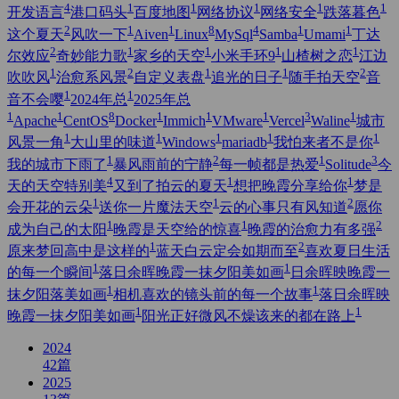
4
1
1
1
1
1
开发语言
港口码头
百度地图
网络协议
网络安全
跌落暮色
2
1
1
8
4
1
1
这个夏天
风吹一下
Aiven
Linux
MySql
Samba
Umami
丁达
2
1
1
1
1
尔效应
奇妙能力歌
家乡的天空
小米手环9
山楂树之恋
江边
1
2
1
1
2
吹吹风
治愈系风景
自定义表盘
追光的日子
随手拍天空
音
1
1
音不会嘤
2024年总
2025年总
1
1
8
1
1
1
3
1
Apache
CentOS
Docker
Immich
VMware
Vercel
Waline
城市
1
1
1
1
1
风景一角
大山里的味道
Windows
mariadb
我怕来者不是你
1
2
1
3
我的城市下雨了
暴风雨前的宁静
每一帧都是热爱
Solitude
今
4
1
1
天的天空特别美
又到了拍云的夏天
想把晚霞分享给你
梦是
1
1
2
会开花的云朵
送你一片魔法天空
云的心事只有风知道
愿你
1
1
2
成为自己的太阳
晚霞是天空给的惊喜
晚霞的治愈力有多强
1
2
原来梦回高中是这样的
蓝天白云定会如期而至
喜欢夏日生活
1
1
的每一个瞬间
落日余晖晚霞一抹夕阳美如画
日余晖映晚霞一
1
1
抹夕阳落美如画
相机喜欢的镜头前的每一个故事
落日余晖映
1
1
晚霞一抹夕阳美如画
阳光正好微风不燥该来的都在路上
2024
42
篇
2025