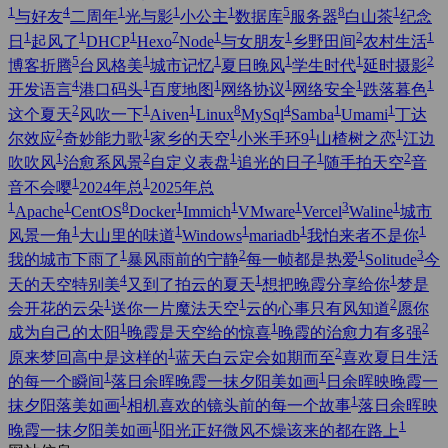
1
4
1
1
1
5
8
1
与好友
二周年
光与影
小公主
数据库
服务器
白山茶
纪念
1
1
1
7
1
1
2
1
日
起风了
DHCP
Hexo
Node
与女朋友
乡野田间
农村生活
5
1
1
1
1
2
博客折腾
台风格美
城市记忆
夏日晚风
学生时代
延时摄影
4
1
1
1
1
1
开发语言
港口码头
百度地图
网络协议
网络安全
跌落暮色
2
1
1
8
4
1
1
这个夏天
风吹一下
Aiven
Linux
MySql
Samba
Umami
丁达
2
1
1
1
1
尔效应
奇妙能力歌
家乡的天空
小米手环9
山楂树之恋
江边
1
2
1
1
2
吹吹风
治愈系风景
自定义表盘
追光的日子
随手拍天空
音
1
1
音不会嘤
2024年总
2025年总
1
1
8
1
1
1
3
1
Apache
CentOS
Docker
Immich
VMware
Vercel
Waline
城市
1
1
1
1
1
风景一角
大山里的味道
Windows
mariadb
我怕来者不是你
1
2
1
3
我的城市下雨了
暴风雨前的宁静
每一帧都是热爱
Solitude
今
4
1
1
天的天空特别美
又到了拍云的夏天
想把晚霞分享给你
梦是
1
1
2
会开花的云朵
送你一片魔法天空
云的心事只有风知道
愿你
1
1
2
成为自己的太阳
晚霞是天空给的惊喜
晚霞的治愈力有多强
1
2
原来梦回高中是这样的
蓝天白云定会如期而至
喜欢夏日生活
1
1
的每一个瞬间
落日余晖晚霞一抹夕阳美如画
日余晖映晚霞一
1
1
抹夕阳落美如画
相机喜欢的镜头前的每一个故事
落日余晖映
1
1
晚霞一抹夕阳美如画
阳光正好微风不燥该来的都在路上