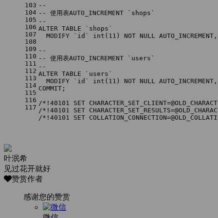
103
--
104
-- 使用表AUTO_INCREMENT `shops`
105
--
106
ALTER TABLE
 `shops`
107
  MODIFY `id` 
int
(
11
) 
NOT NULL
 AUTO_INCREMENT,
108
109
--
110
-- 使用表AUTO_INCREMENT `users`
111
--
112
ALTER TABLE
 `users`
113
  MODIFY `id` 
int
(
11
) 
NOT NULL
 AUTO_INCREMENT,
114
COMMIT
;
115
116
/*!40101 SET CHARACTER_SET_CLIENT=@OLD_CHARACT
117
/*!40101 SET CHARACTER_SET_RESULTS=@OLD_CHARAC
/*!40101 SET COLLATION_CONNECTION=@OLD_COLLATI
叶泯希
见过花开就好
赞赏作者
感谢您的赞赏
微信