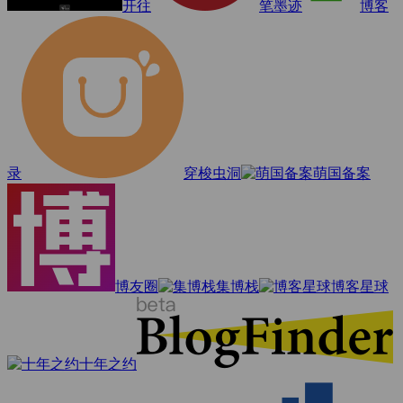
开往
笔墨迹
博客
录
穿梭虫洞
萌国备案
博友圈
集博栈
博客星球
十年之约