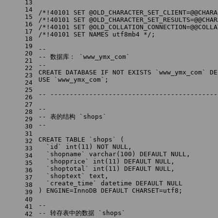
13
14
/*!40101 SET @OLD_CHARACTER_SET_CLIENT=@@CHARA
15
/*!40101 SET @OLD_CHARACTER_SET_RESULTS=@@CHAR
16
/*!40101 SET @OLD_COLLATION_CONNECTION=@@COLLA
17
/*!40101 SET NAMES utf8mb4 */
;
18
19
--
20
-- 数据库： `www_ymx_com`
21
--
22
CREATE
 DATABASE IF 
NOT
EXISTS
 `www_ymx_com` 
DE
23
USE `www_ymx_com`;
24
25
-- -------------------------------------------
26
27
--
28
-- 表的结构 `shops`
29
--
30
31
CREATE TABLE
 `shops` (
32
  `id` 
int
(
11
) 
NOT NULL
,
33
  `shopname` 
varchar
(
100
) 
DEFAULT
NULL
,
34
  `shopprice` 
int
(
11
) 
DEFAULT
NULL
,
35
  `shoptotal` 
int
(
11
) 
DEFAULT
NULL
,
36
  `shoptext` text,
37
  `create_time` datetime 
DEFAULT
NULL
38
) ENGINE
=
InnoDB 
DEFAULT
 CHARSET
=
utf8;
39
40
--
41
-- 转存表中的数据 `shops`
42