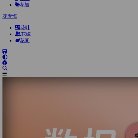
花被
花无悔
花叶
花嫁
花间