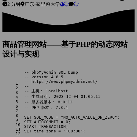
2 分钟
广东-家里蹲大学
商品管理网站——基于PHP的动态网站
设计与实现
-- phpMyAdmin SQL Dump
-- version 4.8.5
-- https://www.phpmyadmin.net/
1
--
2
-- 主机： localhost
3
-- 生成日期： 2023-12-04 01:05:11
4
5
-- 服务器版本： 8.0.12
6
-- PHP 版本： 7.3.4
7
8
SET
 SQL_MODE 
=
 "NO_AUTO_VALUE_ON_ZERO";
9
SET
 AUTOCOMMIT 
=
0
;
10
START
 TRANSACTION;
11
SET
 time_zone 
=
 "+00:00";
12