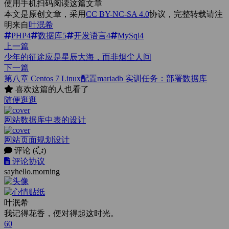
使用手机扫码阅读这篇文章
本文是原创文章，采用
CC BY-NC-SA 4.0
协议，完整转载请注
明来自
叶泯希
PHP
4
数据库
5
开发语言
4
MySql
4
上一篇
少年的征途应是星辰大海，而非烟尘人间
下一篇
第八章 Centos 7 Linux配置mariadb 实训任务：部署数据库
喜欢这篇的人也看了
随便逛逛
网站数据库中表的设计
网站页面规划设计
评论
(
)
评论协议
sayhello.morning
叶泯希
我记得花香，便对得起这时光。
60