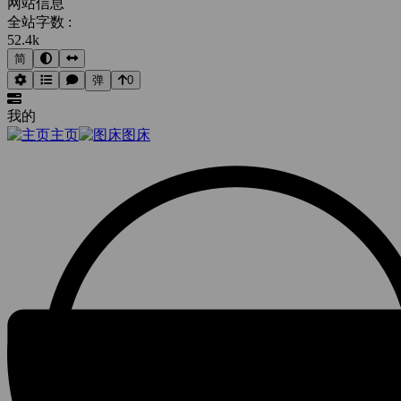
网站信息
全站字数 :
52.4k
简
弹
0
我的
主页
图床