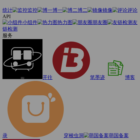
统计
监控
博一
博二
镜像
评论
API
小组件
热力图
朋友圈
友
链检测
服务
开往
笔墨迹
博客
录
穿梭虫洞
萌国备案