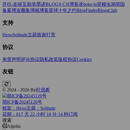
开往-友链互助
笔墨迹BLOGS·CN
博客录boke.lu
穿梭虫洞
萌国
备案
博友圈
集博栈
博客星球
十年之约
BlogFinder
BlogsClub
支持
Hexo
Solitude主题
致谢打赏
协议
免责声明
评论协议
隐私政策
版权协议
Cookies
友链
© 2024 - 2026 By
叶泯希
萌ICP备20245120号
框架：Hexo
主题：Solitude
花期：817 天 22 小时 16 分 15 秒
订阅
搜索
Algolia