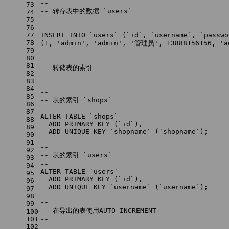
--
73
-- 转存表中的数据 `users`
74
75
--
76
77
INSERT INTO
 `users` (`id`, `username`, `passwo
78
(
1
, 
'admin'
, 
'admin'
, 
'管理员'
, 
13888156156
, 
'a
79
80
--
81
-- 转储表的索引
82
--
83
84
--
85
-- 表的索引 `shops`
86
--
87
ALTER TABLE
 `shops`
88
ADD
PRIMARY KEY
 (`id`),
89
ADD
UNIQUE
 KEY `shopname` (`shopname`);
90
91
--
92
-- 表的索引 `users`
93
--
94
ALTER TABLE
 `users`
95
ADD
PRIMARY KEY
 (`id`),
96
ADD
UNIQUE
 KEY `username` (`username`);
97
98
--
99
-- 在导出的表使用AUTO_INCREMENT
100
101
--
102