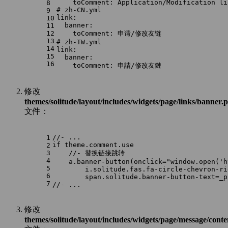
toComment:
Application/Modification
li
8
# zh-CN.yml
9
link:
10
banner:
11
12
toComment:
申请/修改友链
13
# zh-TW.yml
14
link:
15
banner:
16
toComment:
申請/修改友鏈
修改
themes/solitude/layout/includes/widgets/page/links/banner.
文件：
//- ...
1
if theme.comment.use
2
3
    //- 替换链接跳转 
4
    a.banner-button(onclick="window.open('h
5
        i.solitude.fas.fa-circle-chevron-ri
6
        span.solitude.banner-button-text=_p
7
//- ...
修改
themes/solitude/layout/includes/widgets/page/message/cont