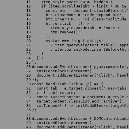
11
    item.
style
.
overflow
 = 
'hidden'
;
12
if
 (item.
scrollHeight
 > limit + 
30
 && 
13
const
 btn = 
document
.
createElement
(
'
14
      btn.
className
 = 
'code-expand-btn'
;
15
      btn.
innerHTML
 = 
'<i class="solitude 
16
      btn.
onclick
 = 
() =>
 {
17
        item.
style
.
maxHeight
 = 
'none'
;
18
        btn.
remove
();
19
      };
20
      syntax === 
'highlight.js'
21
        ? item.
querySelector
(
'table'
).
appe
22
        : item.
parentNode
.
insertBefore
(btn
23
    }
24
  });
25
};
26
document
.
addEventListener
(
'pjax:complete'
,
27
initCodeBlocks
(
document
);
28
document
.
addEventListener
(
'click'
, handl
29
});
30
const
handleTabClick
 = (
e
) => {
31
const
 tab = e.
target
.
closest
(
'.nav-tabs 
32
if
 (!tab) 
return
;
33
const
 targetContent = 
document
.
querySele
34
  targetContent.
classList
.
add
(
'active'
);
35
setTimeout
(
() =>
initCodeBlocks
(targetCo
36
};
37
38
document
.
addEventListener
(
'DOMContentLoade
39
initCodeBlocks
(
document
);
40
document
.
addEventListener
(
'click'
, handl