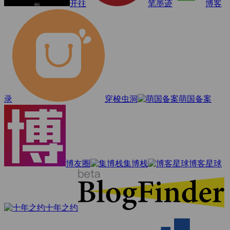
开往
笔墨迹
博客
录
穿梭虫洞
萌国备案
博友圈
集博栈
博客星球
十年之约