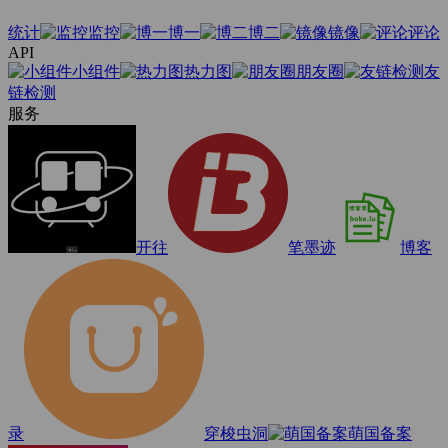
统计
监控
博一
博二
镜像
评论
API
小组件
热力图
朋友圈
友
链检测
服务
开往
笔墨迹
博客
录
穿梭虫洞
萌国备案