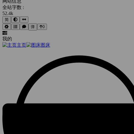
网站信息
全站字数 :
52.4k
简
弹
0
我的
主页
图床