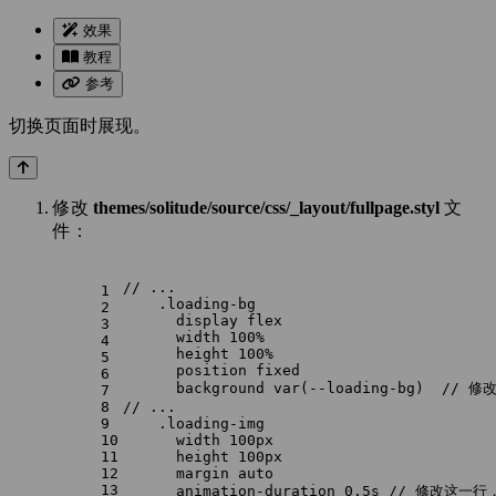
效果
教程
参考
切换页面时展现。
修改
themes/solitude/source/css/_layout/fullpage.styl
文
件：
// ...
1
.loading-bg
2
display
 flex
3
width
100%
4
height
100%
5
position
 fixed
6
background
var
(--loading-bg)  // 
7
8
// ...
9
.loading-img
10
width
100px
11
height
100px
12
margin
 auto
13
animation-duration
0.5s
 // 修改这一