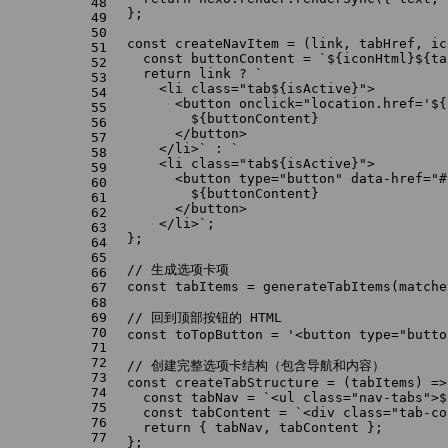
48
  };
49
50
const
createNavItem
 = (
link, tabHref, ic
51
const
 buttonContent = 
`
${iconHtml}
${ta
52
return
 link ? 
`
53
      <li class="tab
${isActive}
">
54
        <button onclick="location.href='
${
55
${buttonContent}
56
        </button>
57
      </li>`
 : 
`
58
      <li class="tab
${isActive}
">
59
        <button type="button" data-href="#
60
${buttonContent}
61
        </button>
62
      </li>`
;
63
  };
64
65
// 生成选项卡项
66
const
 tabItems = 
generateTabItems
(matche
67
68
69
// 回到顶部按钮的 HTML
70
const
 toTopButton = 
'<button type="butto
71
72
// 创建完整选项卡结构（包含导航和内容）
73
const
createTabStructure
 = (
tabItems
) =>
74
const
 tabNav = 
`<ul class="nav-tabs">
$
75
const
 tabContent = 
`<div class="tab-co
76
return
 { tabNav, tabContent };
77
  };