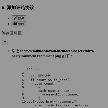
6. 添加评论协议
效果
教程
评论区可看。
修改
themes/solitude/layout/includes/widgets/third-
party/comments/comment.pug
如下：
//- ...
1
2
  //- 评论计数
3
4
  if count && is_post()
5
    span.count
6
      = ' ('
7
      each name in use
8
        +commentCount(name)
9
      | )
10
a.plxycss(href="/comment/")
11
    i.solitude.fas.fa-file-lines