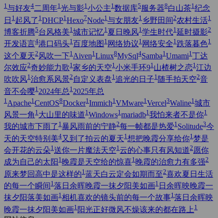
1
4
1
1
1
5
8
1
与好友
二周年
光与影
小公主
数据库
服务器
白山茶
纪念
1
1
1
7
1
1
2
1
日
起风了
DHCP
Hexo
Node
与女朋友
乡野田间
农村生活
5
1
1
1
1
2
博客折腾
台风格美
城市记忆
夏日晚风
学生时代
延时摄影
4
1
1
1
1
1
开发语言
港口码头
百度地图
网络协议
网络安全
跌落暮色
2
1
1
8
4
1
1
这个夏天
风吹一下
Aiven
Linux
MySql
Samba
Umami
丁达
2
1
1
1
1
尔效应
奇妙能力歌
家乡的天空
小米手环9
山楂树之恋
江边
1
2
1
1
2
吹吹风
治愈系风景
自定义表盘
追光的日子
随手拍天空
音
1
1
音不会嘤
2024年总
2025年总
1
1
8
1
1
1
3
1
Apache
CentOS
Docker
Immich
VMware
Vercel
Waline
城市
1
1
1
1
1
风景一角
大山里的味道
Windows
mariadb
我怕来者不是你
1
2
1
3
我的城市下雨了
暴风雨前的宁静
每一帧都是热爱
Solitude
今
4
1
1
天的天空特别美
又到了拍云的夏天
想把晚霞分享给你
梦是
1
1
2
会开花的云朵
送你一片魔法天空
云的心事只有风知道
愿你
1
1
2
成为自己的太阳
晚霞是天空给的惊喜
晚霞的治愈力有多强
1
2
原来梦回高中是这样的
蓝天白云定会如期而至
喜欢夏日生活
1
1
的每一个瞬间
落日余晖晚霞一抹夕阳美如画
日余晖映晚霞一
1
1
抹夕阳落美如画
相机喜欢的镜头前的每一个故事
落日余晖映
1
1
晚霞一抹夕阳美如画
阳光正好微风不燥该来的都在路上