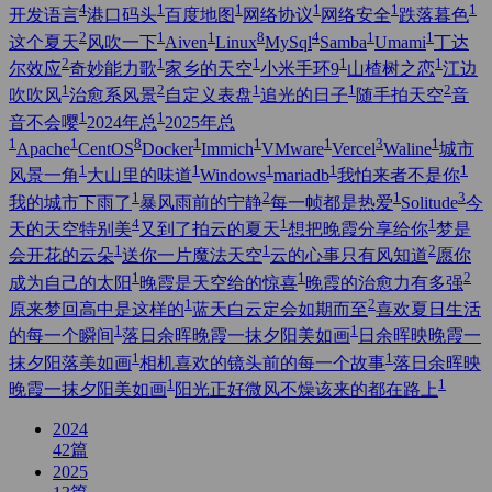
4
1
1
1
1
1
开发语言
港口码头
百度地图
网络协议
网络安全
跌落暮色
2
1
1
8
4
1
1
这个夏天
风吹一下
Aiven
Linux
MySql
Samba
Umami
丁达
2
1
1
1
1
尔效应
奇妙能力歌
家乡的天空
小米手环9
山楂树之恋
江边
1
2
1
1
2
吹吹风
治愈系风景
自定义表盘
追光的日子
随手拍天空
音
1
1
音不会嘤
2024年总
2025年总
1
1
8
1
1
1
3
1
Apache
CentOS
Docker
Immich
VMware
Vercel
Waline
城市
1
1
1
1
1
风景一角
大山里的味道
Windows
mariadb
我怕来者不是你
1
2
1
3
我的城市下雨了
暴风雨前的宁静
每一帧都是热爱
Solitude
今
4
1
1
天的天空特别美
又到了拍云的夏天
想把晚霞分享给你
梦是
1
1
2
会开花的云朵
送你一片魔法天空
云的心事只有风知道
愿你
1
1
2
成为自己的太阳
晚霞是天空给的惊喜
晚霞的治愈力有多强
1
2
原来梦回高中是这样的
蓝天白云定会如期而至
喜欢夏日生活
1
1
的每一个瞬间
落日余晖晚霞一抹夕阳美如画
日余晖映晚霞一
1
1
抹夕阳落美如画
相机喜欢的镜头前的每一个故事
落日余晖映
1
1
晚霞一抹夕阳美如画
阳光正好微风不燥该来的都在路上
2024
42
篇
2025