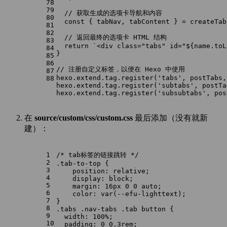
78
79
// 获取生成的选项卡导航和内容
80
const
 { tabNav, tabContent } = 
createTab
81
82
// 返回最终的选项卡 HTML 结构
83
return
`<div class="tabs" id="
${name.toL
84
}
85
86
// 注册自定义标签，以便在 Hexo 中使用
87
hexo.
extend
.
tag
.
register
(
'tabs'
, postTabs,
88
hexo.
extend
.
tag
.
register
(
'subtabs'
, postTa
hexo.
extend
.
tag
.
register
(
'subsubtabs'
, pos
在
source/custom/css/custom.css
最后添加（没有就新
建）：
1
/* tab标签的链接跳转 */
2
.tab-to-top
 {
3
position
: relative;
4
display
: block;
5
margin
: 
16px
0
0
 auto;
6
color
: 
var
(--efu-lighttext);
7
}
8
.tabs
.nav-tabs
.tab
button
 {
9
width
: 
100%
;
10
padding
: 
0
0.3rem
;