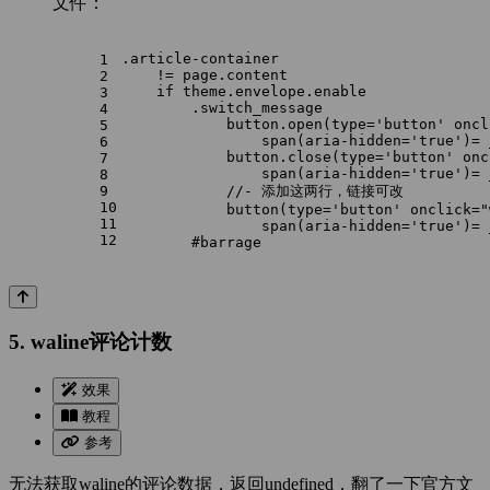
文件：
.article-container
1
    != page.content
2
    if theme.envelope.enable
3
        .switch_message
4
            button.open(type='button' oncl
5
                span(aria-hidden='true')= 
6
            button.close(type='button' onc
7
                span(aria-hidden='true')= 
8
9
            //- 添加这两行，链接可改
10
            button(type='button' onclick="
11
                span(aria-hidden='true')= 
12
        #barrage
5. waline评论计数
效果
教程
参考
无法获取waline的评论数据，返回undefined，翻了一下官方文