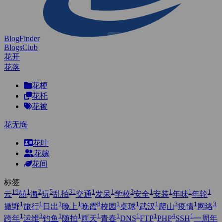
BlogFinder
BlogsClub
花开
花落
花梗
花托
花被
花无悔
花叶
花嫁
花间
标签
19
1
2
5
31
1
1
3
1
1
1
1
云
囍
海
玩
乱拍
交通
发呆
学校
安全
安装
年味
年轮
1
1
1
1
8
1
1
1
3
1
3
撒野
旅行
日出
晚上
晚霞
校园
桌球
武汉
爬山
疫情
网络
1
3
1
1
1
1
1
1
4
1
跨年
运维
钓鱼
随拍
雨天
青春
DNS
FTP
PHP
SSH
一周年