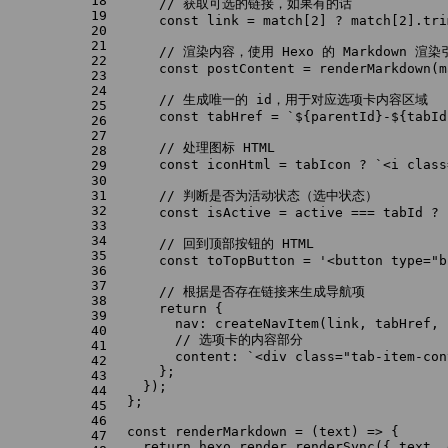
18
// 获取可选的链接，如果有的话
19
const
 link = match[
2
] ? match[
2
].
tri
20
21
// 渲染内容，使用 Hexo 的 Markdown 渲染
22
const
 postContent = 
renderMarkdown
(m
23
24
// 生成唯一的 id，用于对应选项卡内容区域
25
const
 tabHref = 
`
${parentId}
-
${tabId
26
27
// 处理图标 HTML
28
const
 iconHtml = tabIcon ? 
`<i class
29
30
31
// 判断是否为活动状态（选中状态）
32
const
 isActive = active === tabId ? 
33
34
// 回到顶部按钮的 HTML
35
const
 toTopButton = 
'<button type="b
36
37
// 根据是否存在链接来生成导航项
38
return
 {
39
nav
: 
createNavItem
(link, tabHref, 
40
// 选项卡的内容部分
41
content
: 
`<div class="tab-item-con
42
      };
43
    });
44
  };
45
46
const
renderMarkdown
 = (
text
) => {
47
return
 hexo.
render
.
renderSync
({ text, 