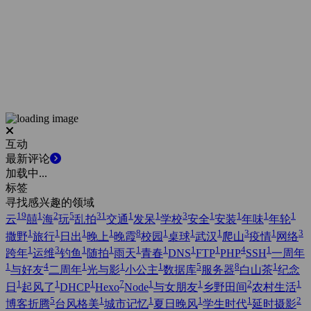
互动
最新评论
加载中...
标签
寻找感兴趣的领域
19
1
2
5
31
1
1
3
1
1
1
1
云
囍
海
玩
乱拍
交通
发呆
学校
安全
安装
年味
年轮
1
1
1
1
8
1
1
1
3
1
3
撒野
旅行
日出
晚上
晚霞
校园
桌球
武汉
爬山
疫情
网络
1
3
1
1
1
1
1
1
4
1
跨年
运维
钓鱼
随拍
雨天
青春
DNS
FTP
PHP
SSH
一周年
1
4
1
1
1
5
8
1
与好友
二周年
光与影
小公主
数据库
服务器
白山茶
纪念
1
1
1
7
1
1
2
1
日
起风了
DHCP
Hexo
Node
与女朋友
乡野田间
农村生活
5
1
1
1
1
2
博客折腾
台风格美
城市记忆
夏日晚风
学生时代
延时摄影