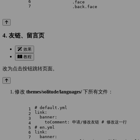
6
                .face
7
                .back.face
4. 友链、留言页
效果
教程
改为点击按钮跳转页面。
修改
themes/solitude/languages/
下所有文件：
# default.yml
1
link:
2
banner:
3
toComment:
申请/修改友链
# 修改这一行
4
# en.yml
5
link:
6
banner:
7