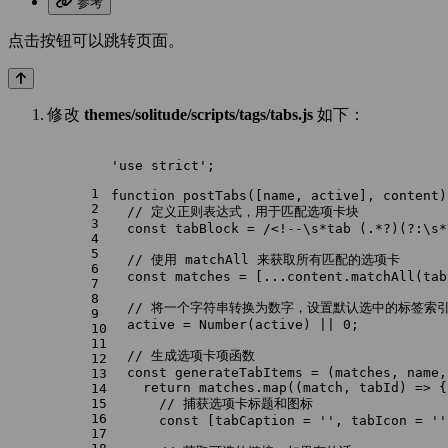
参考
点击按钮可以跳转页面。
修改
themes/solitude/scripts/tags/tabs.js
如下：
'use strict'
;
1
function
postTabs
(
[name, active], content
)
2
// 定义正则表达式，用于匹配选项卡块
3
const
 tabBlock = 
/<!--\s*tab (.*?)(?:\s*
4
5
// 使用 matchAll 来获取所有匹配的选项卡
6
const
 matches = [...content.
matchAll
(tab
7
8
// 将一个字符串转换为数字，设置默认选中的标签索
9
  active = 
Number
(active) || 
0
;
10
11
// 生成选项卡项函数
12
const
generateTabItems
 = (
matches, name,
13
return
 matches.
map
(
(
match, tabId
) =>
 {
14
15
// 捕获选项卡标题和图标
16
const
 [tabCaption = 
''
, tabIcon = 
''
17