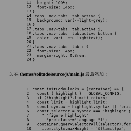
11
height
: 
100%
;
12
font-size
: 
14px
;
13
}
14
.tabs
.nav-tabs
.tab
.active
 {
15
background
: 
var
(--light-grey);
16
}
17
.tabs
.nav-tabs
.tab
.active
i
,
18
.tabs
.nav-tabs
.tab
.active
button
 {
19
color
: 
var
(--efu-lighttext);
20
}
21
.tabs
.nav-tabs
.tab
i
 {
22
font-size
: 
14px
;
23
margin-right
: 
0.3rem
;
24
}
在
themes/solitude/source/js/main.js
最后添加：
1
const
initCodeBlocks
 = (
container
) => {
2
const
 { highlight } = 
GLOBAL_CONFIG
;
3
if
 (!highlight?.
limit
) 
return
;
4
const
 limit = highlight.
limit
;
5
const
 syntax = highlight.
syntax
 || 
'pris
6
const
 selector = syntax === 
'highlight.j
7
    ? 
'figure.highlight'
8
    : 
'pre[class*="language-"]'
;
9
  container.
querySelectorAll
(selector).
for
10
    item.
style
.
maxHeight
 = 
`
${limit}
px`
;