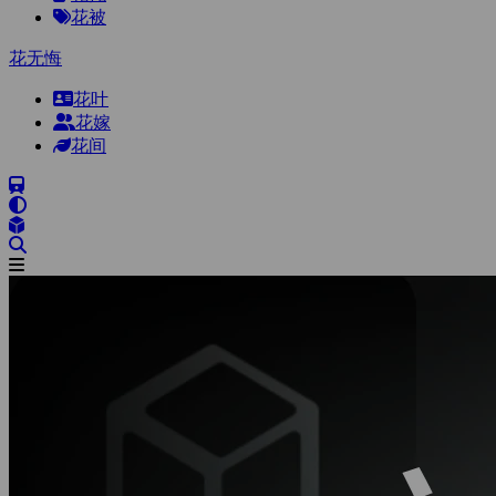
花被
花无悔
花叶
花嫁
花间