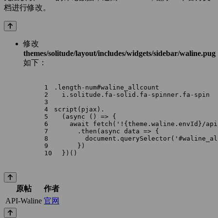
档进行修改。
修改
themes/solitude/layout/includes/widgets/sidebar/waline.pug
如下：
1
.length-num#waline_allcount
2
  i.solitude.fa-solid.fa-spinner.fa-spin
3
4
script(pjax).
5
  (async () => {
6
    await fetch('!{theme.waline.envId}/api
7
      .then(async data => {
8
        document.querySelector('#waline_al
9
      })
10
  })()
原帖
作者
API-Waline
官网