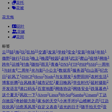
花托
花被
花无悔
花叶
花嫁
花间
标签
19
1
2
5
31
1
1
3
1
1
1
1
云
囍
海
玩
乱拍
交通
发呆
学校
安全
安装
年味
年轮
1
1
1
1
8
1
1
1
3
1
3
撒野
旅行
日出
晚上
晚霞
校园
桌球
武汉
爬山
疫情
网络
1
3
1
1
1
1
1
1
4
1
跨年
运维
钓鱼
随拍
雨天
青春
DNS
FTP
PHP
SSH
一周年
1
4
1
1
1
5
8
1
与好友
二周年
光与影
小公主
数据库
服务器
白山茶
纪念
1
1
1
7
1
1
2
1
日
起风了
DHCP
Hexo
Node
与女朋友
乡野田间
农村生活
5
1
1
1
1
2
博客折腾
台风格美
城市记忆
夏日晚风
学生时代
延时摄影
4
1
1
1
1
1
开发语言
港口码头
百度地图
网络协议
网络安全
跌落暮色
2
1
1
8
4
1
1
这个夏天
风吹一下
Aiven
Linux
MySql
Samba
Umami
丁达
2
1
1
1
1
尔效应
奇妙能力歌
家乡的天空
小米手环9
山楂树之恋
江边
1
2
1
1
2
吹吹风
治愈系风景
自定义表盘
追光的日子
随手拍天空
音
1
1