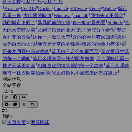
音不会嘤
2024年总
2025年总
1
1
8
1
1
1
3
1
Apache
CentOS
Docker
Immich
VMware
Vercel
Waline
城市
1
1
1
1
1
风景一角
大山里的味道
Windows
mariadb
我怕来者不是你
1
2
1
3
我的城市下雨了
暴风雨前的宁静
每一帧都是热爱
Solitude
今
4
1
1
天的天空特别美
又到了拍云的夏天
想把晚霞分享给你
梦是
1
1
2
会开花的云朵
送你一片魔法天空
云的心事只有风知道
愿你
1
1
2
成为自己的太阳
晚霞是天空给的惊喜
晚霞的治愈力有多强
1
2
原来梦回高中是这样的
蓝天白云定会如期而至
喜欢夏日生活
1
1
的每一个瞬间
落日余晖晚霞一抹夕阳美如画
日余晖映晚霞一
1
1
抹夕阳落美如画
相机喜欢的镜头前的每一个故事
落日余晖映
1
1
晚霞一抹夕阳美如画
阳光正好微风不燥该来的都在路上
网站信息
全站字数 :
52.4k
简
弹
0
我的
主页
图床