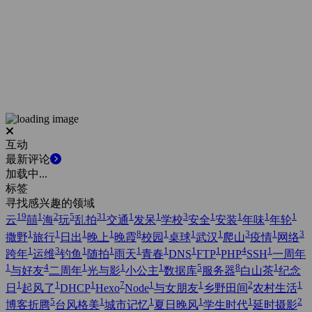
互动
最新评论
加载中...
标签
寻找感兴趣的领域
19
1
2
5
31
1
1
3
1
1
1
1
云
囍
海
玩
乱拍
交通
发呆
学校
安全
安装
年味
年轮
1
1
1
1
8
1
1
1
3
1
3
撒野
旅行
日出
晚上
晚霞
校园
桌球
武汉
爬山
疫情
网络
1
3
1
1
1
1
1
1
4
1
跨年
运维
钓鱼
随拍
雨天
青春
DNS
FTP
PHP
SSH
一周年
1
4
1
1
1
5
8
1
与好友
二周年
光与影
小公主
数据库
服务器
白山茶
纪念
1
1
1
7
1
1
2
1
日
起风了
DHCP
Hexo
Node
与女朋友
乡野田间
农村生活
5
1
1
1
1
2
博客折腾
台风格美
城市记忆
夏日晚风
学生时代
延时摄影