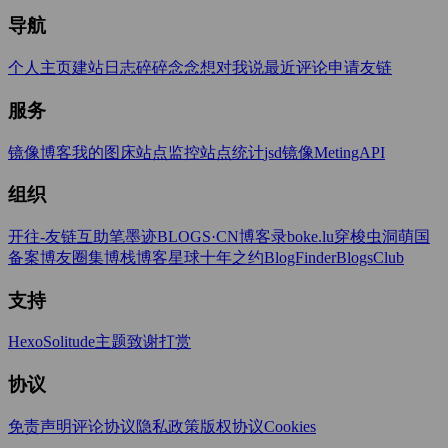
导航
个人主页
建站日志
碎碎念念
想对我说
最近评论
申请友链
服务
镜像博客
我的图床
站点监控
站点统计
jsd镜像
MetingAPI
组织
开往-友链互助
笔墨迹BLOGS·CN
博客录boke.lu
穿梭虫洞
萌国
备案
博友圈
集博栈
博客星球
十年之约
BlogFinder
BlogsClub
支持
Hexo
Solitude主题
致谢打赏
协议
免责声明
评论协议
隐私政策
版权协议
Cookies