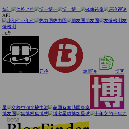
统计
监控
博一
博二
镜像
评论
API
小组件
热力图
朋友圈
友
链检测
服务
开往
笔墨迹
博客
录
穿梭虫洞
萌国备案
博友圈
集博栈
博客星球
十年之