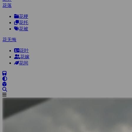
花落
花梗
花托
花被
花无悔
花叶
花嫁
花间