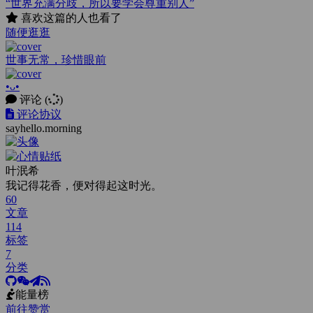
“世界充满分歧，所以要学会尊重别人”
喜欢这篇的人也看了
随便逛逛
世事无常，珍惜眼前
•ᴗ•
评论
(
)
评论协议
sayhello.morning
叶泯希
我记得花香，便对得起这时光。
60
文章
114
标签
7
分类
能量榜
前往赞赏