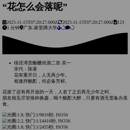
“花怎么会落呢”
2025-11-15T07:20:27.000Z
2025-11-15T07:20:27.000Z
123
1 分钟
广东-家里蹲大学
续侄溥赏酴醾劝酒二首·其一
宋代：陈著
花有重开日，人无再少年。
相逢拌酩酊，何必备芳鲜。
花谢了还有再开放的一天，人老了之后再无少年之时。
朋友相见尽管推杯换盏，喝个酩酊大醉，只要有酒无需备办美
食。