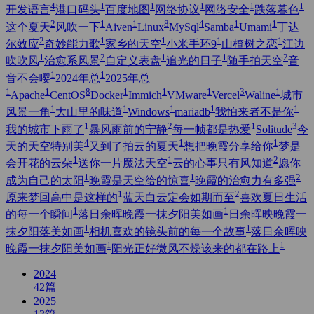
4
1
1
1
1
1
开发语言
港口码头
百度地图
网络协议
网络安全
跌落暮色
2
1
1
8
4
1
1
这个夏天
风吹一下
Aiven
Linux
MySql
Samba
Umami
丁达
2
1
1
1
1
尔效应
奇妙能力歌
家乡的天空
小米手环9
山楂树之恋
江边
1
2
1
1
2
吹吹风
治愈系风景
自定义表盘
追光的日子
随手拍天空
音
1
1
音不会嘤
2024年总
2025年总
1
1
8
1
1
1
3
1
Apache
CentOS
Docker
Immich
VMware
Vercel
Waline
城市
1
1
1
1
1
风景一角
大山里的味道
Windows
mariadb
我怕来者不是你
1
2
1
3
我的城市下雨了
暴风雨前的宁静
每一帧都是热爱
Solitude
今
4
1
1
天的天空特别美
又到了拍云的夏天
想把晚霞分享给你
梦是
1
1
2
会开花的云朵
送你一片魔法天空
云的心事只有风知道
愿你
1
1
2
成为自己的太阳
晚霞是天空给的惊喜
晚霞的治愈力有多强
1
2
原来梦回高中是这样的
蓝天白云定会如期而至
喜欢夏日生活
1
1
的每一个瞬间
落日余晖晚霞一抹夕阳美如画
日余晖映晚霞一
1
1
抹夕阳落美如画
相机喜欢的镜头前的每一个故事
落日余晖映
1
1
晚霞一抹夕阳美如画
阳光正好微风不燥该来的都在路上
2024
42
篇
2025