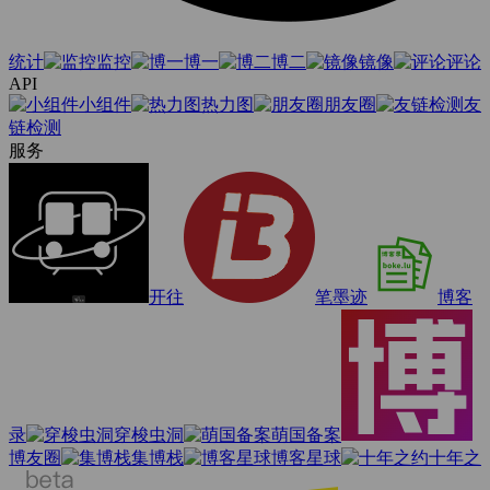
统计
监控
博一
博二
镜像
评论
API
小组件
热力图
朋友圈
友
链检测
服务
开往
笔墨迹
博客
录
穿梭虫洞
萌国备案
博友圈
集博栈
博客星球
十年之