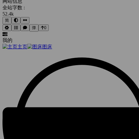
网站信息
全站字数 :
52.4k
简
弹
0
我的
主页
图床