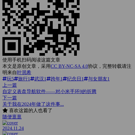
使用手机扫码阅读这篇文章
本文是原创文章，采用
CC BY-NC-SA 4.0
协议，完整转载请注
明来自
叶泯希
玩
5
旅行
1
武汉
1
跨年
1
纪念日
1
与女朋友
1
上一篇
自定义表盘导航软件——对小米手环9的折腾
下一篇
关于我在2024年做了这件事...
喜欢这篇的人也看了
随便逛逛
2024.11.24