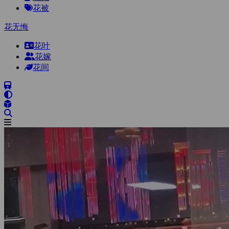
花被
花无悔
花叶
花嫁
花间