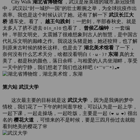
City Walk
湖北省博物馆
，武汉是座英雄的城市,新冠疫情
中，武汉以“封一城护一国”的壮士断腕之举，为全球抗疫作出
表率。我也是这个时候认识了她。还有了解一下
武汉长江大
桥
通车史。看了，
越王勾践剑
：一把剑，半部春秋史。就是
太多人了挤不进去
也看了，
曾侯乙编钟
：一套编
O(∩_∩)O
钟，半部文明史。太震撼了很难想象到古人的智慧，是中国古
代礼乐文明的巅峰之作。我说这头猪是她，她还狡辩，也了解
到原来古时候的猪长这样。也是去了
湖北美术馆看
了一下，
奈何没有什么艺术天分，啥都没看明白
东湖
真的太
(・ω・)?
美了，都是秋的颜色，落日余晖，与相爱的人共坐湖畔，享受
一天中的宁静，我们想老了我们也这样吧
(*￣▽￣*)☁️❤️
第六站 武汉大学
这次最主要的目标就是这
武汉大学
，因为是我俩的梦中
情校，我们花了一下午的时间逛学校，可以认为是一起上学，
一起下课，一起走操场，一起吃饭，主要是一起
很出
(❤ ω ❤)
名的
樱花大道
，可惜来的不是时候，要是三四月份过去就能
看到绝美的樱花了🌸