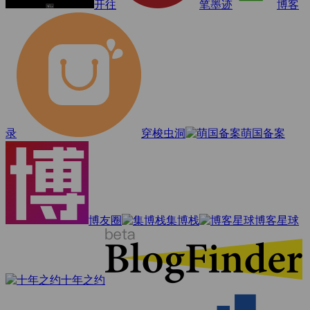
开往
笔墨迹
博客
录
穿梭虫洞
萌国备案
博友圈
集博栈
博客星球
十年之约