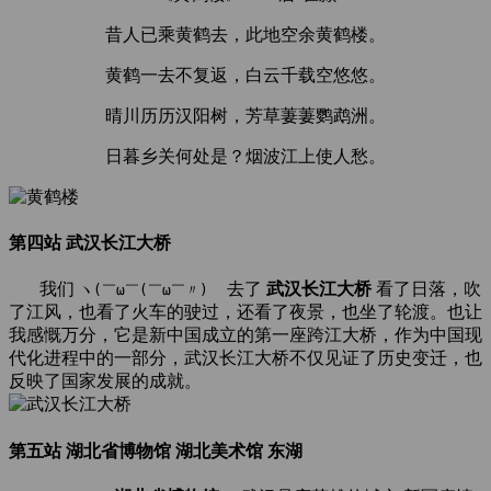
昔人已乘黄鹤去，此地空余黄鹤楼。
黄鹤一去不复返，白云千载空悠悠。
晴川历历汉阳树，芳草萋萋鹦鹉洲。
日暮乡关何处是？烟波江上使人愁。
第四站 武汉长江大桥
我们
去了
武汉长江大桥
看了日落，吹
ヽ(￣ω￣(￣ω￣〃)ゝ
了江风，也看了火车的驶过，还看了夜景，也坐了轮渡。也让
我感慨万分，它是新中国成立的第一座跨江大桥，作为中国现
代化进程中的一部分，武汉长江大桥不仅见证了历史变迁，也
反映了国家发展的成就。
第五站 湖北省博物馆 湖北美术馆 东湖