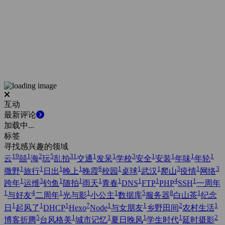
互动
最新评论
加载中...
标签
寻找感兴趣的领域
19
1
2
5
31
1
1
3
1
1
1
1
云
囍
海
玩
乱拍
交通
发呆
学校
安全
安装
年味
年轮
1
1
1
1
8
1
1
1
3
1
3
撒野
旅行
日出
晚上
晚霞
校园
桌球
武汉
爬山
疫情
网络
1
3
1
1
1
1
1
1
4
1
跨年
运维
钓鱼
随拍
雨天
青春
DNS
FTP
PHP
SSH
一周年
1
4
1
1
1
5
8
1
与好友
二周年
光与影
小公主
数据库
服务器
白山茶
纪念
1
1
1
7
1
1
2
1
日
起风了
DHCP
Hexo
Node
与女朋友
乡野田间
农村生活
5
1
1
1
1
2
博客折腾
台风格美
城市记忆
夏日晚风
学生时代
延时摄影