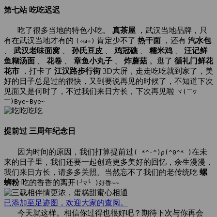
第七站 吃吃迟迟
吃了很多当地的特色小吃。
真茶屋
，武汉当地品牌，只
有在武汉当地才有的
肯定少不了
热干面
，还有
汽水包
(✧ω✧)
、
武汉老味面窝
、
孙氏豆皮
、
鸡冠礁
、
糯米鸡
、
汪记鲜
鱼糊汤面
、
花卷
、
章鱼小丸子
、
炸蘑菇
。逛了
循礼门鲜花
花市
，打卡了
江汉路步行街
3D大屏，走走吃吃就到家了，美
好的日子总是过的很快，又到要说再见的时候了，不知道下次
见面又是何时了，不过我们来日方长，下次再见啦
ヾ(￣▽
￣)Bye~Bye~
提前过
三周年纪念日
因为时间的原因，我们打算提前过
在未
( *^-^)ρ(^0^* )
来的日子里，我们还要一起创造更多美好的回忆，余生漫漫，
我们来日方长，请多多关照。当然忘不了我们的老传统吃
螺
蛳粉
吃的香香的离开
(╯▽╰ )好香~~
已添加至足迹图，欢迎大家的查阅。
今天就这样。相信你过得也很好吧？期待下次与你再会