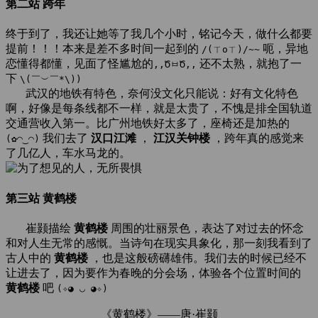
第二站 跨年
终于到了，我还让她等了我几个小时，铭记今天，做什么都要
提前！！！本来是差不多时间一起到的
呃，异地
/(ㄒoㄒ)/~~
恋懂得都懂，见面了怪尴尬的
还不太熟，就抱了一
,,ԾㅂԾ,,
下
\(￣︶￣*\))
武汉的地铁有特色，奈何没文化只能说：好有文化特色
啊，好像是每条线都不一样，就是太贵了，不愧是排全国轨道
交通营收入第一。比广州地铁好太多了，座椅还是加热的
我们去了
汉口江滩
，
江汉关钟楼
，跨年真的感觉来
(✿◠‿◠)
了几亿人，车水马龙的。
第三站 黄鹤楼
崔颢描绘
黄鹤楼
周围的壮丽景色，表达了对过去的怀念
和对人生无常的感慨。当诗句在现实具象化，那一刻我看到了
古人中的
黄鹤楼
，也是这般磅礴雄伟。我们去的时候已经不
让进去了，因为要作为春晚的分会场，体验各个位置时间的
黄鹤楼
吧
(✧◕ ◡ ◕✧)
《黄鹤楼》——唐·崔颢