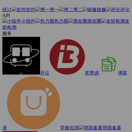
统计
监控
博一
博二
镜像
评论
API
小组件
热力图
朋友圈
友
链检测
服务
开往
笔墨迹
博客
录
穿梭虫洞
萌国备案