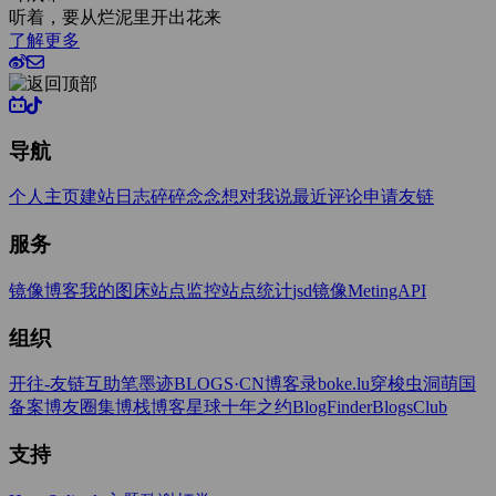
听着，要从烂泥里开出花来
了解更多
导航
个人主页
建站日志
碎碎念念
想对我说
最近评论
申请友链
服务
镜像博客
我的图床
站点监控
站点统计
jsd镜像
MetingAPI
组织
开往-友链互助
笔墨迹BLOGS·CN
博客录boke.lu
穿梭虫洞
萌国
备案
博友圈
集博栈
博客星球
十年之约
BlogFinder
BlogsClub
支持
Hexo
Solitude主题
致谢打赏