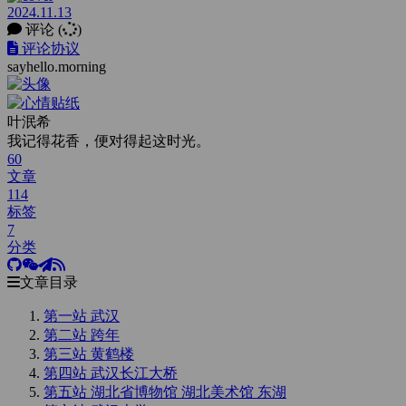
2024.11.13
评论
(
)
评论协议
sayhello.morning
叶泯希
我记得花香，便对得起这时光。
60
文章
114
标签
7
分类
文章目录
第一站 武汉
第二站 跨年
第三站 黄鹤楼
第四站 武汉长江大桥
第五站 湖北省博物馆 湖北美术馆 东湖