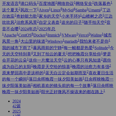
4
1
1
1
1
1
开发语言
港口码头
百度地图
网络协议
网络安全
跌落暮色
2
1
1
8
4
1
1
这个夏天
风吹一下
Aiven
Linux
MySql
Samba
Umami
丁达
2
1
1
1
1
尔效应
奇妙能力歌
家乡的天空
小米手环9
山楂树之恋
江边
1
2
1
1
2
吹吹风
治愈系风景
自定义表盘
追光的日子
随手拍天空
音
1
1
音不会嘤
2024年总
2025年总
1
1
8
1
1
1
3
1
Apache
CentOS
Docker
Immich
VMware
Vercel
Waline
城市
1
1
1
1
1
风景一角
大山里的味道
Windows
mariadb
我怕来者不是你
1
2
1
3
我的城市下雨了
暴风雨前的宁静
每一帧都是热爱
Solitude
今
4
1
1
天的天空特别美
又到了拍云的夏天
想把晚霞分享给你
梦是
1
1
2
会开花的云朵
送你一片魔法天空
云的心事只有风知道
愿你
1
1
2
成为自己的太阳
晚霞是天空给的惊喜
晚霞的治愈力有多强
1
2
原来梦回高中是这样的
蓝天白云定会如期而至
喜欢夏日生活
1
1
的每一个瞬间
落日余晖晚霞一抹夕阳美如画
日余晖映晚霞一
1
1
抹夕阳落美如画
相机喜欢的镜头前的每一个故事
落日余晖映
1
1
晚霞一抹夕阳美如画
阳光正好微风不燥该来的都在路上
2024
42
篇
2025