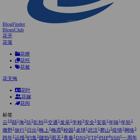
BlogFinder
BlogsClub
花开
花落
花梗
花托
花被
花无悔
花叶
花嫁
花间
标签
19
1
2
5
31
1
1
3
1
1
1
1
云
囍
海
玩
乱拍
交通
发呆
学校
安全
安装
年味
年轮
1
1
1
1
8
1
1
1
3
1
3
撒野
旅行
日出
晚上
晚霞
校园
桌球
武汉
爬山
疫情
网络
1
3
1
1
1
1
1
1
4
1
跨年
运维
钓鱼
随拍
雨天
青春
DNS
FTP
PHP
SSH
一周年