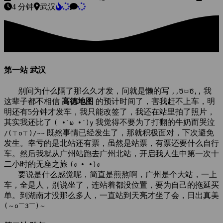
4 分钟
武汉
第一站 武汉
别问为什么隔了那么久才发，问就是懒的写
我
,,ԾㅂԾ,,
这辈子都不相信
高德地图
的预计时间了，害我赶不上车，明
明还有5分钟才发车，我只能改签了，我还在站里拍了照片，
其实我还比了
我觉得不要为了打翻的牛奶而哭泣
( •̀ ω •́ )y
既然事情已经发生了，那就积极面对，下次避免
/(ㄒoㄒ)/~~
发生。幸亏的是北站还有票，虽然是站票，有票还要什么自行
车。然后我就从广州站跑去广州北站，开启我人生中第一次十
二小时的无座之旅
(ง •_•)ง
要说是什么感觉呢，简直是煎熬啊，广州是个大站，一上
车，全是人，别说坐了，连站着都没位置，要为自己的拖延买
单。到湖南才没那么多人，一直站到天亮才坐了会，日出真美
(～o￣3￣)～