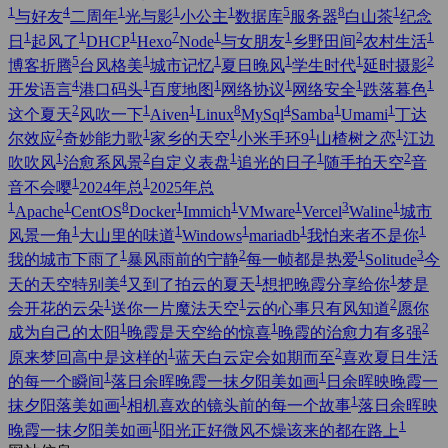
1
4
1
1
1
5
8
1
与好友
二周年
光与影
小公主
数据库
服务器
白山茶
纪念
1
1
1
7
1
1
2
1
日
起风了
DHCP
Hexo
Node
与女朋友
乡野田间
农村生活
5
1
1
1
1
2
博客折腾
台风格美
城市记忆
夏日晚风
学生时代
延时摄影
4
1
1
1
1
1
开发语言
港口码头
百度地图
网络协议
网络安全
跌落暮色
2
1
1
8
4
1
1
这个夏天
风吹一下
Aiven
Linux
MySql
Samba
Umami
丁达
2
1
1
1
1
尔效应
奇妙能力歌
家乡的天空
小米手环9
山楂树之恋
江边
1
2
1
1
2
吹吹风
治愈系风景
自定义表盘
追光的日子
随手拍天空
音
1
1
音不会嘤
2024年总
2025年总
1
1
8
1
1
1
3
1
Apache
CentOS
Docker
Immich
VMware
Vercel
Waline
城市
1
1
1
1
1
风景一角
大山里的味道
Windows
mariadb
我怕来者不是你
1
2
1
3
我的城市下雨了
暴风雨前的宁静
每一帧都是热爱
Solitude
今
4
1
1
天的天空特别美
又到了拍云的夏天
想把晚霞分享给你
梦是
1
1
2
会开花的云朵
送你一片魔法天空
云的心事只有风知道
愿你
1
1
2
成为自己的太阳
晚霞是天空给的惊喜
晚霞的治愈力有多强
1
2
原来梦回高中是这样的
蓝天白云定会如期而至
喜欢夏日生活
1
1
的每一个瞬间
落日余晖晚霞一抹夕阳美如画
日余晖映晚霞一
1
1
抹夕阳落美如画
相机喜欢的镜头前的每一个故事
落日余晖映
1
1
晚霞一抹夕阳美如画
阳光正好微风不燥该来的都在路上