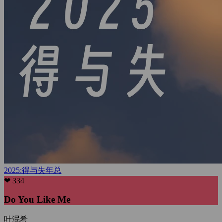
2025:得与失
年总
❤ 334
Do You Like Me
叶泯希