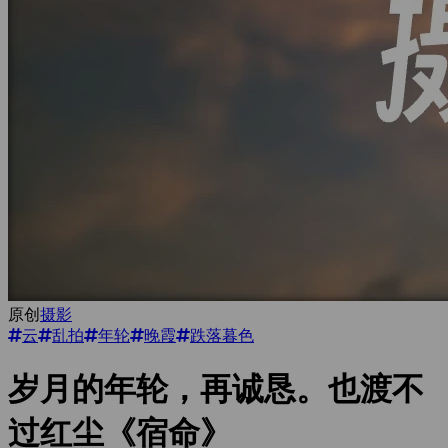
原创
摄影
云
乱拍
年轮
晚霞
跌落暮色
岁月的年轮，再诚恳。也渡不
过红尘《宿命》