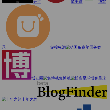
开往
笔墨迹
博客
录
穿梭虫洞
萌国备案
博友圈
集博栈
博客星球
十年之约