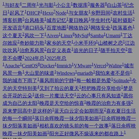
1
4
1
1
1
5
8
1
与好友
二周年
光与影
小公主
数据库
服务器
白山茶
纪念
1
1
1
7
1
1
2
1
日
起风了
DHCP
Hexo
Node
与女朋友
乡野田间
农村生活
5
1
1
1
1
2
博客折腾
台风格美
城市记忆
夏日晚风
学生时代
延时摄影
4
1
1
1
1
1
开发语言
港口码头
百度地图
网络协议
网络安全
跌落暮色
2
1
1
8
4
1
1
这个夏天
风吹一下
Aiven
Linux
MySql
Samba
Umami
丁达
2
1
1
1
1
尔效应
奇妙能力歌
家乡的天空
小米手环9
山楂树之恋
江边
1
2
1
1
2
吹吹风
治愈系风景
自定义表盘
追光的日子
随手拍天空
音
1
1
音不会嘤
2024年总
2025年总
1
1
8
1
1
1
3
1
Apache
CentOS
Docker
Immich
VMware
Vercel
Waline
城市
1
1
1
1
1
风景一角
大山里的味道
Windows
mariadb
我怕来者不是你
1
2
1
3
我的城市下雨了
暴风雨前的宁静
每一帧都是热爱
Solitude
今
4
1
1
天的天空特别美
又到了拍云的夏天
想把晚霞分享给你
梦是
1
1
2
会开花的云朵
送你一片魔法天空
云的心事只有风知道
愿你
1
1
2
成为自己的太阳
晚霞是天空给的惊喜
晚霞的治愈力有多强
1
2
原来梦回高中是这样的
蓝天白云定会如期而至
喜欢夏日生活
1
1
的每一个瞬间
落日余晖晚霞一抹夕阳美如画
日余晖映晚霞一
1
1
抹夕阳落美如画
相机喜欢的镜头前的每一个故事
落日余晖映
1
1
晚霞一抹夕阳美如画
阳光正好微风不燥该来的都在路上