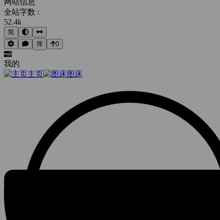
网站信息
全站字数 :
52.4k
简
弹
0
我的
主页
图床