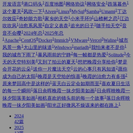
4
1
1
1
1
1
开发语言
港口码头
百度地图
网络协议
网络安全
跌落暮色
2
1
1
8
4
1
1
这个夏天
风吹一下
Aiven
Linux
MySql
Samba
Umami
丁达
2
1
1
1
1
尔效应
奇妙能力歌
家乡的天空
小米手环9
山楂树之恋
江边
1
2
1
1
2
吹吹风
治愈系风景
自定义表盘
追光的日子
随手拍天空
音
1
1
音不会嘤
2024年总
2025年总
1
1
8
1
1
1
3
1
Apache
CentOS
Docker
Immich
VMware
Vercel
Waline
城市
1
1
1
1
1
风景一角
大山里的味道
Windows
mariadb
我怕来者不是你
1
2
1
3
我的城市下雨了
暴风雨前的宁静
每一帧都是热爱
Solitude
今
4
1
1
天的天空特别美
又到了拍云的夏天
想把晚霞分享给你
梦是
1
1
2
会开花的云朵
送你一片魔法天空
云的心事只有风知道
愿你
1
1
2
成为自己的太阳
晚霞是天空给的惊喜
晚霞的治愈力有多强
1
2
原来梦回高中是这样的
蓝天白云定会如期而至
喜欢夏日生活
1
1
的每一个瞬间
落日余晖晚霞一抹夕阳美如画
日余晖映晚霞一
1
1
抹夕阳落美如画
相机喜欢的镜头前的每一个故事
落日余晖映
1
1
晚霞一抹夕阳美如画
阳光正好微风不燥该来的都在路上
2024
42
篇
2025