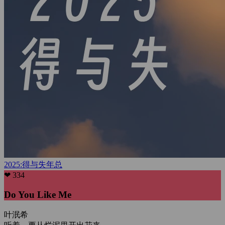
2025:得与失
年总
❤ 334
Do You Like Me
叶泯希
听着，要从烂泥里开出花来