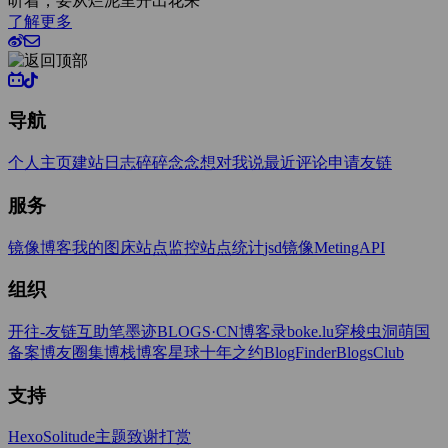
了解更多
导航
个人主页
建站日志
碎碎念念
想对我说
最近评论
申请友链
服务
镜像博客
我的图床
站点监控
站点统计
jsd镜像
MetingAPI
组织
开往-友链互助
笔墨迹BLOGS·CN
博客录boke.lu
穿梭虫洞
萌国
备案
博友圈
集博栈
博客星球
十年之约
BlogFinder
BlogsClub
支持
Hexo
Solitude主题
致谢打赏