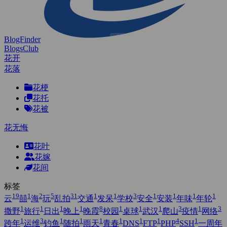
BlogFinder
BlogsClub
花开
花落
花梗
花托
花被
花无悔
花叶
花嫁
花间
标签
19
1
2
5
31
1
1
3
1
1
1
1
云
囍
海
玩
乱拍
交通
发呆
学校
安全
安装
年味
年轮
1
1
1
1
8
1
1
1
3
1
3
撒野
旅行
日出
晚上
晚霞
校园
桌球
武汉
爬山
疫情
网络
1
3
1
1
1
1
1
1
4
1
跨年
运维
钓鱼
随拍
雨天
青春
DNS
FTP
PHP
SSH
一周年