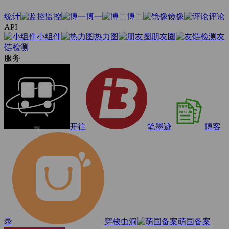
统计
监控
博一
博二
镜像
评论
API
小组件
热力图
朋友圈
友
链检测
服务
开往
笔墨迹
博客
录
穿梭虫洞
萌国备案