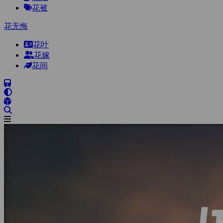
花被
花无悔
花叶
花嫁
花间