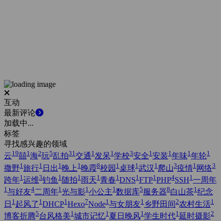
互动
最新评论
加载中...
标签
寻找感兴趣的领域
19
1
2
5
31
1
1
3
1
1
1
1
云
囍
海
玩
乱拍
交通
发呆
学校
安全
安装
年味
年轮
1
1
1
1
8
1
1
1
3
1
3
撒野
旅行
日出
晚上
晚霞
校园
桌球
武汉
爬山
疫情
网络
1
3
1
1
1
1
1
1
4
1
跨年
运维
钓鱼
随拍
雨天
青春
DNS
FTP
PHP
SSH
一周年
1
4
1
1
1
5
8
1
与好友
二周年
光与影
小公主
数据库
服务器
白山茶
纪念
1
1
1
7
1
1
2
1
日
起风了
DHCP
Hexo
Node
与女朋友
乡野田间
农村生活
5
1
1
1
1
2
博客折腾
台风格美
城市记忆
夏日晚风
学生时代
延时摄影