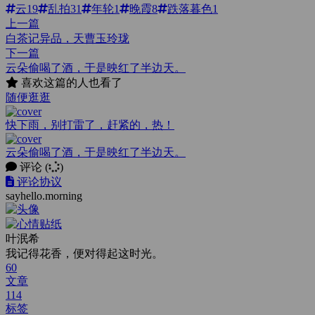
云
19
乱拍
31
年轮
1
晚霞
8
跌落暮色
1
上一篇
白茶记异品，天曹玉玲珑
下一篇
云朵偷喝了酒，于是映红了半边天。
喜欢这篇的人也看了
随便逛逛
快下雨，别打雷了，赶紧的，热！
云朵偷喝了酒，于是映红了半边天。
评论
(
)
评论协议
sayhello.morning
叶泯希
我记得花香，便对得起这时光。
60
文章
114
标签