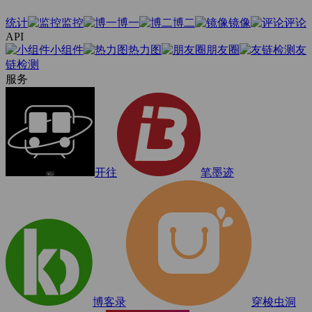
统计
监控
博一
博二
镜像
评论
API
小组件
热力图
朋友圈
友
链检测
服务
开往
笔墨迹
博客录
穿梭虫洞