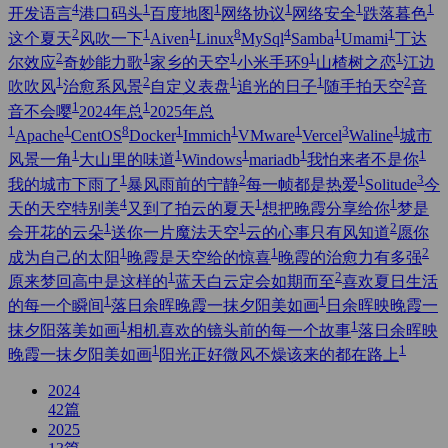
4
1
1
1
1
1
开发语言
港口码头
百度地图
网络协议
网络安全
跌落暮色
2
1
1
8
4
1
1
这个夏天
风吹一下
Aiven
Linux
MySql
Samba
Umami
丁达
2
1
1
1
1
尔效应
奇妙能力歌
家乡的天空
小米手环9
山楂树之恋
江边
1
2
1
1
2
吹吹风
治愈系风景
自定义表盘
追光的日子
随手拍天空
音
1
1
音不会嘤
2024年总
2025年总
1
1
8
1
1
1
3
1
Apache
CentOS
Docker
Immich
VMware
Vercel
Waline
城市
1
1
1
1
1
风景一角
大山里的味道
Windows
mariadb
我怕来者不是你
1
2
1
3
我的城市下雨了
暴风雨前的宁静
每一帧都是热爱
Solitude
今
4
1
1
天的天空特别美
又到了拍云的夏天
想把晚霞分享给你
梦是
1
1
2
会开花的云朵
送你一片魔法天空
云的心事只有风知道
愿你
1
1
2
成为自己的太阳
晚霞是天空给的惊喜
晚霞的治愈力有多强
1
2
原来梦回高中是这样的
蓝天白云定会如期而至
喜欢夏日生活
1
1
的每一个瞬间
落日余晖晚霞一抹夕阳美如画
日余晖映晚霞一
1
1
抹夕阳落美如画
相机喜欢的镜头前的每一个故事
落日余晖映
1
1
晚霞一抹夕阳美如画
阳光正好微风不燥该来的都在路上
2024
42
篇
2025