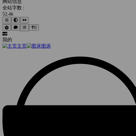
网站信息
全站字数 :
52.4k
简
弹
0
我的
主页
图床