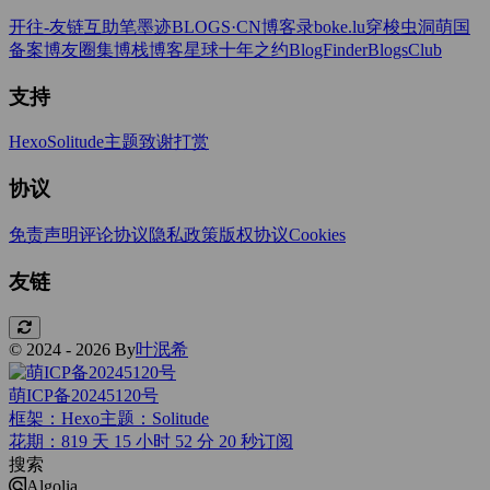
开往-友链互助
笔墨迹BLOGS·CN
博客录boke.lu
穿梭虫洞
萌国
备案
博友圈
集博栈
博客星球
十年之约
BlogFinder
BlogsClub
支持
Hexo
Solitude主题
致谢打赏
协议
免责声明
评论协议
隐私政策
版权协议
Cookies
友链
© 2024 - 2026 By
叶泯希
萌ICP备20245120号
框架：Hexo
主题：Solitude
花期：819 天 15 小时 52 分 21 秒
订阅
搜索
Algolia