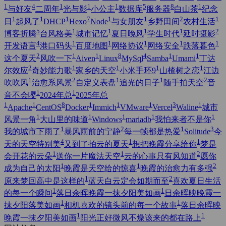
1
4
1
1
1
5
8
1
与好友
二周年
光与影
小公主
数据库
服务器
白山茶
纪念
1
1
1
7
1
1
2
1
日
起风了
DHCP
Hexo
Node
与女朋友
乡野田间
农村生活
5
1
1
1
1
2
博客折腾
台风格美
城市记忆
夏日晚风
学生时代
延时摄影
4
1
1
1
1
1
开发语言
港口码头
百度地图
网络协议
网络安全
跌落暮色
2
1
1
8
4
1
1
这个夏天
风吹一下
Aiven
Linux
MySql
Samba
Umami
丁达
2
1
1
1
1
尔效应
奇妙能力歌
家乡的天空
小米手环9
山楂树之恋
江边
1
2
1
1
2
吹吹风
治愈系风景
自定义表盘
追光的日子
随手拍天空
音
1
1
音不会嘤
2024年总
2025年总
1
1
8
1
1
1
3
1
Apache
CentOS
Docker
Immich
VMware
Vercel
Waline
城市
1
1
1
1
1
风景一角
大山里的味道
Windows
mariadb
我怕来者不是你
1
2
1
3
我的城市下雨了
暴风雨前的宁静
每一帧都是热爱
Solitude
今
4
1
1
天的天空特别美
又到了拍云的夏天
想把晚霞分享给你
梦是
1
1
2
会开花的云朵
送你一片魔法天空
云的心事只有风知道
愿你
1
1
2
成为自己的太阳
晚霞是天空给的惊喜
晚霞的治愈力有多强
1
2
原来梦回高中是这样的
蓝天白云定会如期而至
喜欢夏日生活
1
1
的每一个瞬间
落日余晖晚霞一抹夕阳美如画
日余晖映晚霞一
1
1
抹夕阳落美如画
相机喜欢的镜头前的每一个故事
落日余晖映
1
1
晚霞一抹夕阳美如画
阳光正好微风不燥该来的都在路上