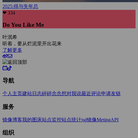
2025:得与失
年总
❤ 334
Do You Like Me
叶泯希
听着，要从烂泥里开出花来
了解更多
导航
个人主页
建站日志
碎碎念念
想对我说
最近评论
申请友链
服务
镜像博客
我的图床
站点监控
站点统计
jsd镜像
MetingAPI
组织