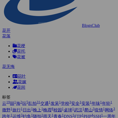
BlogsClub
花开
花落
花梗
花托
花被
花无悔
花叶
花嫁
花间
标签
19
1
2
5
31
1
1
3
1
1
1
1
云
囍
海
玩
乱拍
交通
发呆
学校
安全
安装
年味
年轮
1
1
1
1
8
1
1
1
3
1
3
撒野
旅行
日出
晚上
晚霞
校园
桌球
武汉
爬山
疫情
网络
1
3
1
1
1
1
1
1
4
1
跨年
运维
钓鱼
随拍
雨天
青春
DNS
FTP
PHP
SSH
一周年