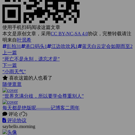
使用手机扫码阅读这篇文章
本文是原创文章，采用
CC BY-NC-SA 4.0
协议，完整转载请注
明来自
叶泯希
乱拍
31
港口码头
1
江边吹吹风
1
蓝天白云定会如期而至
2
上一篇
“死亡不是永别，遗忘才是”
下一篇
“小雨天气”
喜欢这篇的人也看了
随便逛逛
“世界充满分歧，所以要学会尊重别人”
每天都是绝版呢———记博客二周年
评论
(
)
评论协议
sayhello.morning