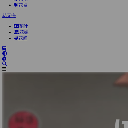
花被
花无悔
花叶
花嫁
花间