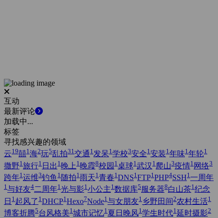
互动
最新评论
加载中...
标签
寻找感兴趣的领域
19
1
2
5
31
1
1
3
1
1
1
1
云
囍
海
玩
乱拍
交通
发呆
学校
安全
安装
年味
年轮
1
1
1
1
8
1
1
1
3
1
3
撒野
旅行
日出
晚上
晚霞
校园
桌球
武汉
爬山
疫情
网络
1
3
1
1
1
1
1
1
4
1
跨年
运维
钓鱼
随拍
雨天
青春
DNS
FTP
PHP
SSH
一周年
1
4
1
1
1
5
8
1
与好友
二周年
光与影
小公主
数据库
服务器
白山茶
纪念
1
1
1
7
1
1
2
1
日
起风了
DHCP
Hexo
Node
与女朋友
乡野田间
农村生活
5
1
1
1
1
2
博客折腾
台风格美
城市记忆
夏日晚风
学生时代
延时摄影