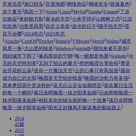
4
1
1
1
1
1
开发语言
港口码头
百度地图
网络协议
网络安全
跌落暮色
2
1
1
8
4
1
1
这个夏天
风吹一下
Aiven
Linux
MySql
Samba
Umami
丁达
2
1
1
1
1
尔效应
奇妙能力歌
家乡的天空
小米手环9
山楂树之恋
江边
1
2
1
1
2
吹吹风
治愈系风景
自定义表盘
追光的日子
随手拍天空
音
1
1
音不会嘤
2024年总
2025年总
1
1
8
1
1
1
3
1
Apache
CentOS
Docker
Immich
VMware
Vercel
Waline
城市
1
1
1
1
1
风景一角
大山里的味道
Windows
mariadb
我怕来者不是你
1
2
1
3
我的城市下雨了
暴风雨前的宁静
每一帧都是热爱
Solitude
今
4
1
1
天的天空特别美
又到了拍云的夏天
想把晚霞分享给你
梦是
1
1
2
会开花的云朵
送你一片魔法天空
云的心事只有风知道
愿你
1
1
2
成为自己的太阳
晚霞是天空给的惊喜
晚霞的治愈力有多强
1
2
原来梦回高中是这样的
蓝天白云定会如期而至
喜欢夏日生活
1
1
的每一个瞬间
落日余晖晚霞一抹夕阳美如画
日余晖映晚霞一
1
1
抹夕阳落美如画
相机喜欢的镜头前的每一个故事
落日余晖映
1
1
晚霞一抹夕阳美如画
阳光正好微风不燥该来的都在路上
2024
42
篇
2025