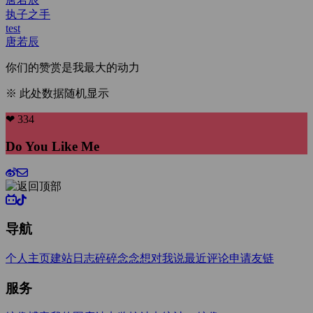
执子之手
test
唐若辰
你们的赞赏是我最大的动力
※ 此处数据随机显示
❤ 334
Do You Like Me
导航
个人主页
建站日志
碎碎念念
想对我说
最近评论
申请友链
服务