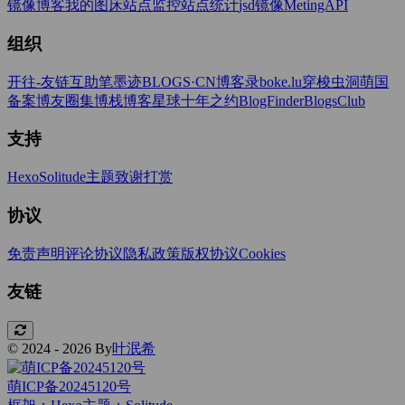
镜像博客
我的图床
站点监控
站点统计
jsd镜像
MetingAPI
组织
开往-友链互助
笔墨迹BLOGS·CN
博客录boke.lu
穿梭虫洞
萌国
备案
博友圈
集博栈
博客星球
十年之约
BlogFinder
BlogsClub
支持
Hexo
Solitude主题
致谢打赏
协议
免责声明
评论协议
隐私政策
版权协议
Cookies
友链
© 2024 - 2026 By
叶泯希
萌ICP备20245120号