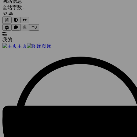
网站信息
全站字数 :
52.4k
简
弹
0
我的
主页
图床