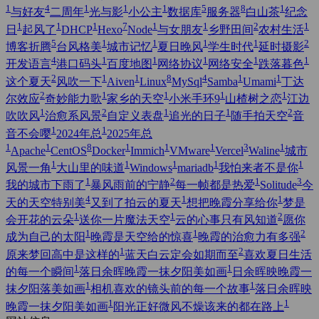
1
4
1
1
1
5
8
1
与好友
二周年
光与影
小公主
数据库
服务器
白山茶
纪念
1
1
1
7
1
1
2
1
日
起风了
DHCP
Hexo
Node
与女朋友
乡野田间
农村生活
5
1
1
1
1
2
博客折腾
台风格美
城市记忆
夏日晚风
学生时代
延时摄影
4
1
1
1
1
1
开发语言
港口码头
百度地图
网络协议
网络安全
跌落暮色
2
1
1
8
4
1
1
这个夏天
风吹一下
Aiven
Linux
MySql
Samba
Umami
丁达
2
1
1
1
1
尔效应
奇妙能力歌
家乡的天空
小米手环9
山楂树之恋
江边
1
2
1
1
2
吹吹风
治愈系风景
自定义表盘
追光的日子
随手拍天空
音
1
1
音不会嘤
2024年总
2025年总
1
1
8
1
1
1
3
1
Apache
CentOS
Docker
Immich
VMware
Vercel
Waline
城市
1
1
1
1
1
风景一角
大山里的味道
Windows
mariadb
我怕来者不是你
1
2
1
3
我的城市下雨了
暴风雨前的宁静
每一帧都是热爱
Solitude
今
4
1
1
天的天空特别美
又到了拍云的夏天
想把晚霞分享给你
梦是
1
1
2
会开花的云朵
送你一片魔法天空
云的心事只有风知道
愿你
1
1
2
成为自己的太阳
晚霞是天空给的惊喜
晚霞的治愈力有多强
1
2
原来梦回高中是这样的
蓝天白云定会如期而至
喜欢夏日生活
1
1
的每一个瞬间
落日余晖晚霞一抹夕阳美如画
日余晖映晚霞一
1
1
抹夕阳落美如画
相机喜欢的镜头前的每一个故事
落日余晖映
1
1
晚霞一抹夕阳美如画
阳光正好微风不燥该来的都在路上