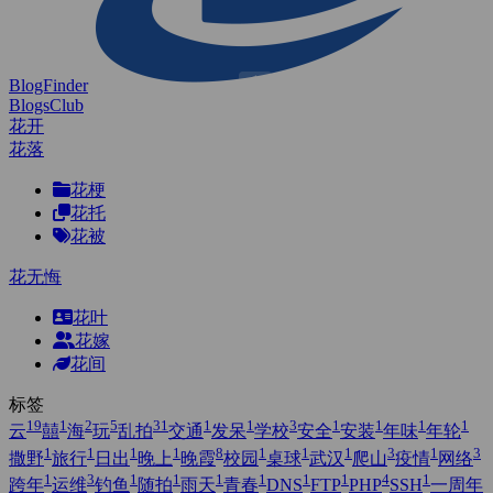
BlogFinder
BlogsClub
花开
花落
花梗
花托
花被
花无悔
花叶
花嫁
花间
标签
19
1
2
5
31
1
1
3
1
1
1
1
云
囍
海
玩
乱拍
交通
发呆
学校
安全
安装
年味
年轮
1
1
1
1
8
1
1
1
3
1
3
撒野
旅行
日出
晚上
晚霞
校园
桌球
武汉
爬山
疫情
网络
1
3
1
1
1
1
1
1
4
1
跨年
运维
钓鱼
随拍
雨天
青春
DNS
FTP
PHP
SSH
一周年