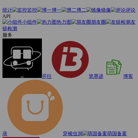
统计
监控
博一
博二
镜像
评论
API
小组件
热力图
朋友圈
友
链检测
服务
开往
笔墨迹
博客
录
穿梭虫洞
萌国备案