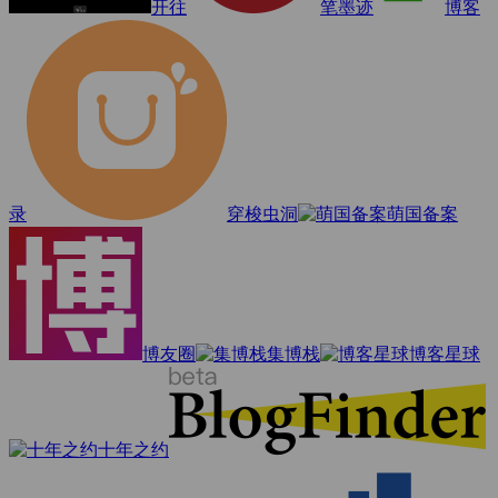
开往
笔墨迹
博客
录
穿梭虫洞
萌国备案
博友圈
集博栈
博客星球
十年之约