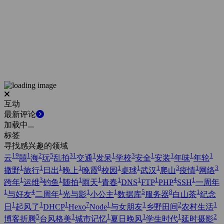
互动
最新评论
加载中...
标签
寻找感兴趣的领域
19
1
2
5
31
1
1
3
1
1
1
1
云
囍
海
玩
乱拍
交通
发呆
学校
安全
安装
年味
年轮
1
1
1
1
8
1
1
1
3
1
3
撒野
旅行
日出
晚上
晚霞
校园
桌球
武汉
爬山
疫情
网络
1
3
1
1
1
1
1
1
4
1
跨年
运维
钓鱼
随拍
雨天
青春
DNS
FTP
PHP
SSH
一周年
1
4
1
1
1
5
8
1
与好友
二周年
光与影
小公主
数据库
服务器
白山茶
纪念
1
1
1
7
1
1
2
1
日
起风了
DHCP
Hexo
Node
与女朋友
乡野田间
农村生活
5
1
1
1
1
2
博客折腾
台风格美
城市记忆
夏日晚风
学生时代
延时摄影