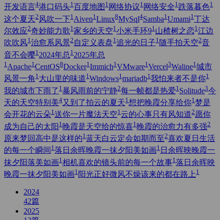
4
1
1
1
1
1
开发语言
港口码头
百度地图
网络协议
网络安全
跌落暮色
2
1
1
8
4
1
1
这个夏天
风吹一下
Aiven
Linux
MySql
Samba
Umami
丁达
2
1
1
1
1
尔效应
奇妙能力歌
家乡的天空
小米手环9
山楂树之恋
江边
1
2
1
1
2
吹吹风
治愈系风景
自定义表盘
追光的日子
随手拍天空
音
1
1
音不会嘤
2024年总
2025年总
1
1
8
1
1
1
3
1
Apache
CentOS
Docker
Immich
VMware
Vercel
Waline
城市
1
1
1
1
1
风景一角
大山里的味道
Windows
mariadb
我怕来者不是你
1
2
1
3
我的城市下雨了
暴风雨前的宁静
每一帧都是热爱
Solitude
今
4
1
1
天的天空特别美
又到了拍云的夏天
想把晚霞分享给你
梦是
1
1
2
会开花的云朵
送你一片魔法天空
云的心事只有风知道
愿你
1
1
2
成为自己的太阳
晚霞是天空给的惊喜
晚霞的治愈力有多强
1
2
原来梦回高中是这样的
蓝天白云定会如期而至
喜欢夏日生活
1
1
的每一个瞬间
落日余晖晚霞一抹夕阳美如画
日余晖映晚霞一
1
1
抹夕阳落美如画
相机喜欢的镜头前的每一个故事
落日余晖映
1
1
晚霞一抹夕阳美如画
阳光正好微风不燥该来的都在路上
2024
42
篇
2025