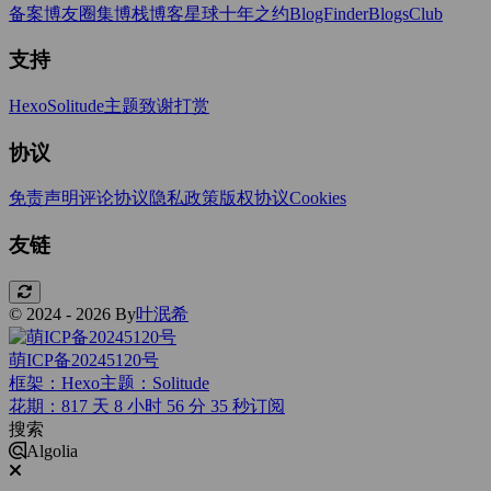
备案
博友圈
集博栈
博客星球
十年之约
BlogFinder
BlogsClub
支持
Hexo
Solitude主题
致谢打赏
协议
免责声明
评论协议
隐私政策
版权协议
Cookies
友链
© 2024 - 2026 By
叶泯希
萌ICP备20245120号
框架：Hexo
主题：Solitude
花期：817 天 8 小时 56 分 36 秒
订阅
搜索
Algolia