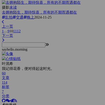
摄影
未读
去拥抱陌生，期待惊喜，所有的不期而遇都在
乱拍
交通
晚上
2024-11-25
上一页
1
…
9
10
11
12
下一页
sayhello.morning
叶泯希
我记得花香，便对得起这时光。
60
文章
114
标签
7
分类