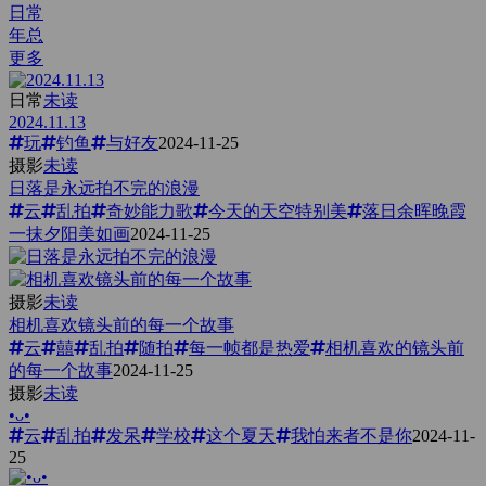
日常
年总
更多
日常
未读
2024.11.13
玩
钓鱼
与好友
2024-11-25
摄影
未读
日落是永远拍不完的浪漫
云
乱拍
奇妙能力歌
今天的天空特别美
落日余晖晚霞
一抹夕阳美如画
2024-11-25
摄影
未读
相机喜欢镜头前的每一个故事
云
囍
乱拍
随拍
每一帧都是热爱
相机喜欢的镜头前
的每一个故事
2024-11-25
摄影
未读
•ᴗ•
云
乱拍
发呆
学校
这个夏天
我怕来者不是你
2024-11-
25