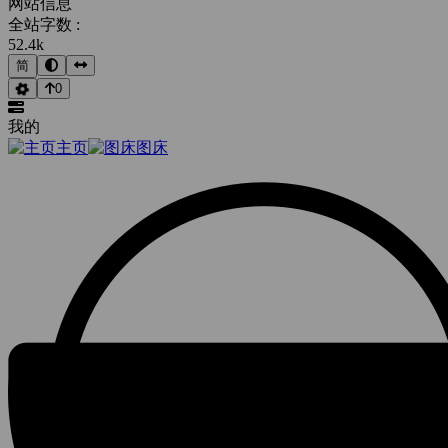
网站信息
全站字数 :
52.4k
简
0
我的
主页
图床