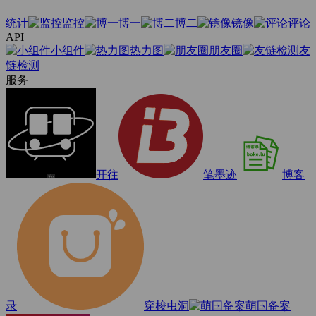
统计
监控
博一
博二
镜像
评论
API
小组件
热力图
朋友圈
友
链检测
服务
开往
笔墨迹
博客
录
穿梭虫洞
萌国备案