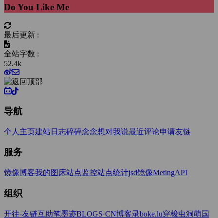
Do You Like Me
最后更新 :
全站字数 :
52.4k
导航
个人主页
建站日志
碎碎念念
想对我说
最近评论
申请友链
服务
镜像博客
我的图床
站点监控
站点统计
jsd镜像
MetingAPI
组织
开往-友链互助
笔墨迹BLOGS·CN
博客录boke.lu
穿梭虫洞
萌国