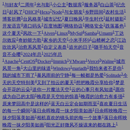
1
4
1
1
1
5
8
1
与好友
二周年
光与影
小公主
数据库
服务器
白山茶
纪念
1
1
1
7
1
1
2
1
日
起风了
DHCP
Hexo
Node
与女朋友
乡野田间
农村生活
5
1
1
1
1
2
博客折腾
台风格美
城市记忆
夏日晚风
学生时代
延时摄影
4
1
1
1
1
1
开发语言
港口码头
百度地图
网络协议
网络安全
跌落暮色
2
1
1
8
4
1
1
这个夏天
风吹一下
Aiven
Linux
MySql
Samba
Umami
丁达
2
1
1
1
1
尔效应
奇妙能力歌
家乡的天空
小米手环9
山楂树之恋
江边
1
2
1
1
2
吹吹风
治愈系风景
自定义表盘
追光的日子
随手拍天空
音
1
1
音不会嘤
2024年总
2025年总
1
1
8
1
1
1
3
1
Apache
CentOS
Docker
Immich
VMware
Vercel
Waline
城市
1
1
1
1
1
风景一角
大山里的味道
Windows
mariadb
我怕来者不是你
1
2
1
3
我的城市下雨了
暴风雨前的宁静
每一帧都是热爱
Solitude
今
4
1
1
天的天空特别美
又到了拍云的夏天
想把晚霞分享给你
梦是
1
1
2
会开花的云朵
送你一片魔法天空
云的心事只有风知道
愿你
1
1
2
成为自己的太阳
晚霞是天空给的惊喜
晚霞的治愈力有多强
1
2
原来梦回高中是这样的
蓝天白云定会如期而至
喜欢夏日生活
1
1
的每一个瞬间
落日余晖晚霞一抹夕阳美如画
日余晖映晚霞一
1
1
抹夕阳落美如画
相机喜欢的镜头前的每一个故事
落日余晖映
1
1
晚霞一抹夕阳美如画
阳光正好微风不燥该来的都在路上