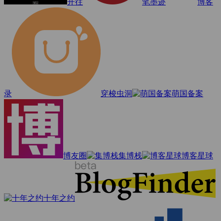
开往
笔墨迹
博客
录
穿梭虫洞
萌国备案
博友圈
集博栈
博客星球
十年之约