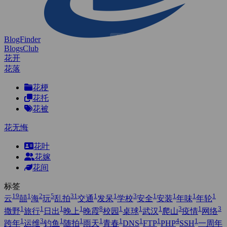
BlogFinder
BlogsClub
花开
花落
花梗
花托
花被
花无悔
花叶
花嫁
花间
标签
19
1
2
5
31
1
1
3
1
1
1
1
云
囍
海
玩
乱拍
交通
发呆
学校
安全
安装
年味
年轮
1
1
1
1
8
1
1
1
3
1
3
撒野
旅行
日出
晚上
晚霞
校园
桌球
武汉
爬山
疫情
网络
1
3
1
1
1
1
1
1
4
1
跨年
运维
钓鱼
随拍
雨天
青春
DNS
FTP
PHP
SSH
一周年