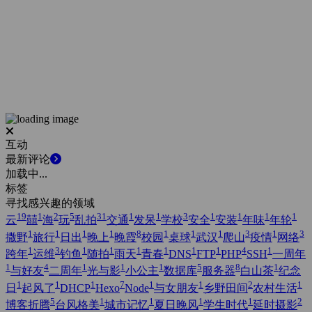
互动
最新评论
加载中...
标签
寻找感兴趣的领域
19
1
2
5
31
1
1
3
1
1
1
1
云
囍
海
玩
乱拍
交通
发呆
学校
安全
安装
年味
年轮
1
1
1
1
8
1
1
1
3
1
3
撒野
旅行
日出
晚上
晚霞
校园
桌球
武汉
爬山
疫情
网络
1
3
1
1
1
1
1
1
4
1
跨年
运维
钓鱼
随拍
雨天
青春
DNS
FTP
PHP
SSH
一周年
1
4
1
1
1
5
8
1
与好友
二周年
光与影
小公主
数据库
服务器
白山茶
纪念
1
1
1
7
1
1
2
1
日
起风了
DHCP
Hexo
Node
与女朋友
乡野田间
农村生活
5
1
1
1
1
2
博客折腾
台风格美
城市记忆
夏日晚风
学生时代
延时摄影