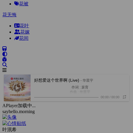
花被
花无悔
花叶
花嫁
花间
好想爱这个世界啊 (Live)
- 华晨宇
作词 : 裴育
作曲 : 华晨宇
编曲 : 郑楠
00:00
/
00:00
制作人 : 郑楠
APlayer加载中...
原唱：华晨宇
sayhello.morning
演唱：华晨宇
抱着沙发 睡眼昏花 凌乱头发
却渴望像电影主角一样潇洒
屋檐角下 排着乌鸦 密密麻麻
叶泯希
被压抑的情绪不知如何表达