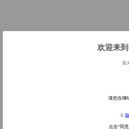
欢迎来到 
若
请您在继
3.
点击“同