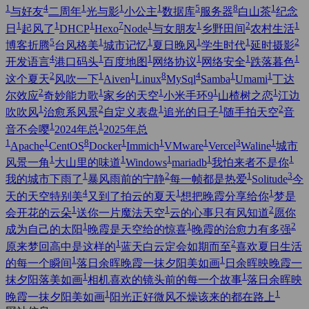
1
4
1
1
1
5
8
1
与好友
二周年
光与影
小公主
数据库
服务器
白山茶
纪念
1
1
1
7
1
1
2
1
日
起风了
DHCP
Hexo
Node
与女朋友
乡野田间
农村生活
5
1
1
1
1
2
博客折腾
台风格美
城市记忆
夏日晚风
学生时代
延时摄影
4
1
1
1
1
1
开发语言
港口码头
百度地图
网络协议
网络安全
跌落暮色
2
1
1
8
4
1
1
这个夏天
风吹一下
Aiven
Linux
MySql
Samba
Umami
丁达
2
1
1
1
1
尔效应
奇妙能力歌
家乡的天空
小米手环9
山楂树之恋
江边
1
2
1
1
2
吹吹风
治愈系风景
自定义表盘
追光的日子
随手拍天空
音
1
1
音不会嘤
2024年总
2025年总
1
1
8
1
1
1
3
1
Apache
CentOS
Docker
Immich
VMware
Vercel
Waline
城市
1
1
1
1
1
风景一角
大山里的味道
Windows
mariadb
我怕来者不是你
1
2
1
3
我的城市下雨了
暴风雨前的宁静
每一帧都是热爱
Solitude
今
4
1
1
天的天空特别美
又到了拍云的夏天
想把晚霞分享给你
梦是
1
1
2
会开花的云朵
送你一片魔法天空
云的心事只有风知道
愿你
1
1
2
成为自己的太阳
晚霞是天空给的惊喜
晚霞的治愈力有多强
1
2
原来梦回高中是这样的
蓝天白云定会如期而至
喜欢夏日生活
1
1
的每一个瞬间
落日余晖晚霞一抹夕阳美如画
日余晖映晚霞一
1
1
抹夕阳落美如画
相机喜欢的镜头前的每一个故事
落日余晖映
1
1
晚霞一抹夕阳美如画
阳光正好微风不燥该来的都在路上