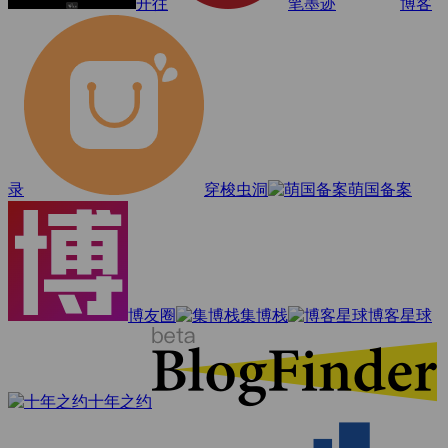
开往
笔墨迹
博客
录
穿梭虫洞
萌国备案
博友圈
集博栈
博客星球
十年之约