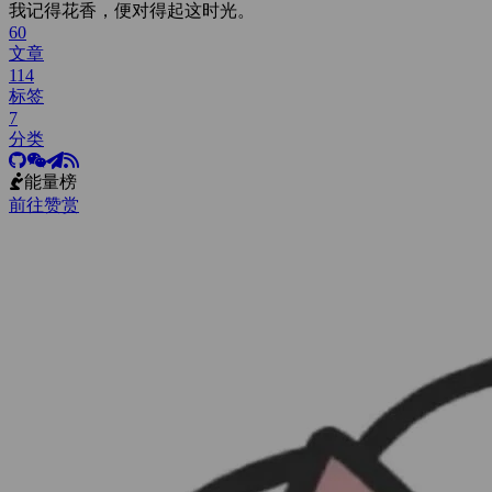
无论我 在这里 在那里
我记得花香，便对得起这时光。
仿佛失魂的虫鸣
60
却明白此刻应该做些努力
文章
无论我 在这里 在那里
114
不能弥补的过去
标签
每当想起
想过离开 以这种方式存在
7
是因为 那些旁白 那些姿态 那些伤害
分类
不想离开 当你说还有你在
忽然我开始莫名 期待
能量榜
夕阳西下 翻着电话 无人拨打
是习惯孤独的我该得到的吧
前往赞赏
独木桥呀 把谁推下 才算赢家
我无声的反抗 何时能战胜它
无论我 在这里 在那里
仿佛失魂的虫鸣
却明白此刻应该做些努力
无论我 在这里 在那里
不能弥补的过去
每当想起
想过离开 以这种方式存在
是因为 那些旁白 那些姿态 那些伤害
不想离开 也许尝试过被爱
会开始仰望未来
伤疤 就丢给回忆吧
放下 才得到更好啊
别怕 别怕
想过离开 当阳光败给阴霾