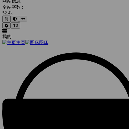
网站信息
全站字数 :
52.4k
简
0
我的
主页
图床