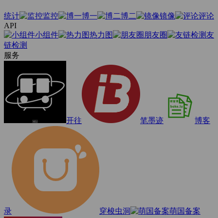
统计
监控
博一
博二
镜像
评论
API
小组件
热力图
朋友圈
友
链检测
服务
开往
笔墨迹
博客
录
穿梭虫洞
萌国备案