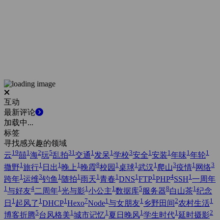
互动
最新评论
加载中...
标签
寻找感兴趣的领域
19
1
2
5
31
1
1
3
1
1
1
1
云
囍
海
玩
乱拍
交通
发呆
学校
安全
安装
年味
年轮
1
1
1
1
8
1
1
1
3
1
3
撒野
旅行
日出
晚上
晚霞
校园
桌球
武汉
爬山
疫情
网络
1
3
1
1
1
1
1
1
4
1
跨年
运维
钓鱼
随拍
雨天
青春
DNS
FTP
PHP
SSH
一周年
1
4
1
1
1
5
8
1
与好友
二周年
光与影
小公主
数据库
服务器
白山茶
纪念
1
1
1
7
1
1
2
1
日
起风了
DHCP
Hexo
Node
与女朋友
乡野田间
农村生活
5
1
1
1
1
2
博客折腾
台风格美
城市记忆
夏日晚风
学生时代
延时摄影