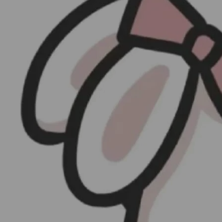
没想到你会拼命为我拨开
曾想过离开 却又坚持到现在
熬过了 那些旁白 那些姿态
那些伤害
不想离开 当你的笑容绽开
这世界突然填满 色彩
抱着沙发 睡眼昏花 凌乱头发
夕阳西下 接通电话 是你呀
音乐总监 : 梁翘柏
现场Program : 郑楠
PGM : 杨阳
键盘 : 达日丹/张继旗
吉他 : 薛峰/褚旭
贝斯 : 努而德柯
鼓 : 崔石光
打击乐 : 王宏涛
弦乐 : 靳海音®弦乐团
和声 : 戈锐/曾嵘/路默依/张嫚宸