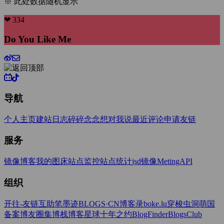
※ 此处数据随机显示
❤ 334
Do You Like Me
导航
个人主页
建站日志
碎碎念念
想对我说
最近评论
申请友链
服务
镜像博客
我的图床
站点监控
站点统计
jsd镜像
MetingAPI
组织
开往-友链互助
笔墨迹BLOGS·CN
博客录boke.lu
穿梭虫洞
萌国
备案
博友圈
集博栈
博客星球
十年之约
BlogFinder
BlogsClub