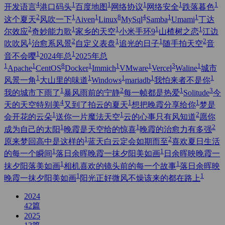
4
1
1
1
1
1
开发语言
港口码头
百度地图
网络协议
网络安全
跌落暮色
2
1
1
8
4
1
1
这个夏天
风吹一下
Aiven
Linux
MySql
Samba
Umami
丁达
2
1
1
1
1
尔效应
奇妙能力歌
家乡的天空
小米手环9
山楂树之恋
江边
1
2
1
1
2
吹吹风
治愈系风景
自定义表盘
追光的日子
随手拍天空
音
1
1
音不会嘤
2024年总
2025年总
1
1
8
1
1
1
3
1
Apache
CentOS
Docker
Immich
VMware
Vercel
Waline
城市
1
1
1
1
1
风景一角
大山里的味道
Windows
mariadb
我怕来者不是你
1
2
1
3
我的城市下雨了
暴风雨前的宁静
每一帧都是热爱
Solitude
今
4
1
1
天的天空特别美
又到了拍云的夏天
想把晚霞分享给你
梦是
1
1
2
会开花的云朵
送你一片魔法天空
云的心事只有风知道
愿你
1
1
2
成为自己的太阳
晚霞是天空给的惊喜
晚霞的治愈力有多强
1
2
原来梦回高中是这样的
蓝天白云定会如期而至
喜欢夏日生活
1
1
的每一个瞬间
落日余晖晚霞一抹夕阳美如画
日余晖映晚霞一
1
1
抹夕阳落美如画
相机喜欢的镜头前的每一个故事
落日余晖映
1
1
晚霞一抹夕阳美如画
阳光正好微风不燥该来的都在路上
2024
42
篇
2025