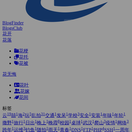
BlogFinder
BlogsClub
花开
花落
花梗
花托
花被
花无悔
花叶
花嫁
花间
标签
19
1
2
5
31
1
1
3
1
1
1
1
云
囍
海
玩
乱拍
交通
发呆
学校
安全
安装
年味
年轮
1
1
1
1
8
1
1
1
3
1
3
撒野
旅行
日出
晚上
晚霞
校园
桌球
武汉
爬山
疫情
网络
1
3
1
1
1
1
1
1
4
1
跨年
运维
钓鱼
随拍
雨天
青春
DNS
FTP
PHP
SSH
一周年