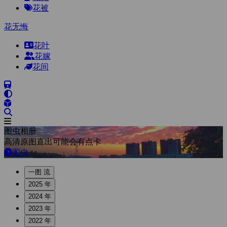
花被
花无悔
花叶
花嫁
花间
图虫相册
高清原图直出可能会有点卡
图虫
一图 流
2025 年
2024 年
2023 年
2022 年