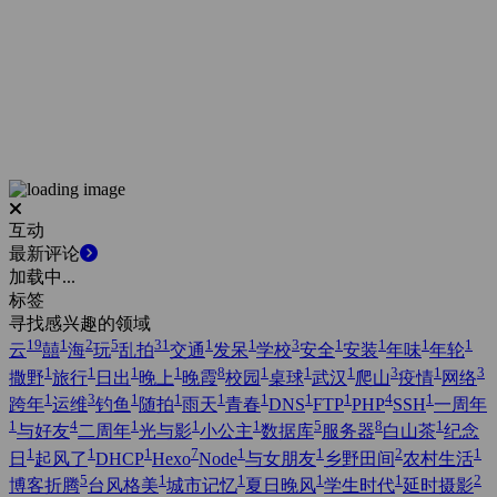
互动
最新评论
加载中...
标签
寻找感兴趣的领域
19
1
2
5
31
1
1
3
1
1
1
1
云
囍
海
玩
乱拍
交通
发呆
学校
安全
安装
年味
年轮
1
1
1
1
8
1
1
1
3
1
3
撒野
旅行
日出
晚上
晚霞
校园
桌球
武汉
爬山
疫情
网络
1
3
1
1
1
1
1
1
4
1
跨年
运维
钓鱼
随拍
雨天
青春
DNS
FTP
PHP
SSH
一周年
1
4
1
1
1
5
8
1
与好友
二周年
光与影
小公主
数据库
服务器
白山茶
纪念
1
1
1
7
1
1
2
1
日
起风了
DHCP
Hexo
Node
与女朋友
乡野田间
农村生活
5
1
1
1
1
2
博客折腾
台风格美
城市记忆
夏日晚风
学生时代
延时摄影