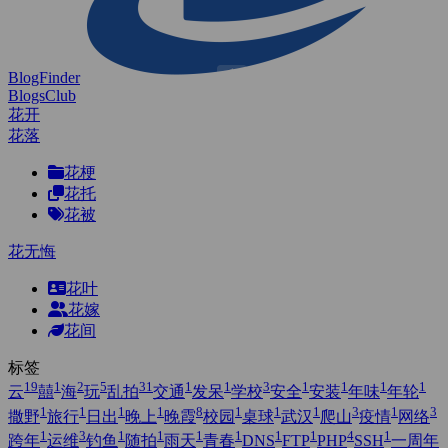
BlogFinder
BlogsClub
花开
花落
花梗
花托
花被
花无悔
花叶
花嫁
花间
标签
19
1
2
5
31
1
1
3
1
1
1
1
云
囍
海
玩
乱拍
交通
发呆
学校
安全
安装
年味
年轮
1
1
1
1
8
1
1
1
3
1
3
撒野
旅行
日出
晚上
晚霞
校园
桌球
武汉
爬山
疫情
网络
1
3
1
1
1
1
1
1
4
1
跨年
运维
钓鱼
随拍
雨天
青春
DNS
FTP
PHP
SSH
一周年