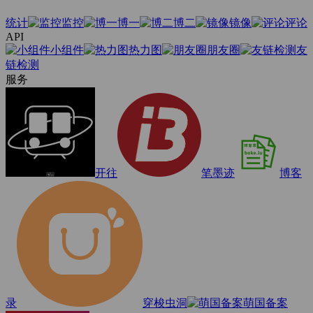
统计
监控
博一
博二
镜像
评论
API
小组件
热力图
朋友圈
友
链检测
服务
开往
笔墨迹
博客
录
穿梭虫洞
萌国备案