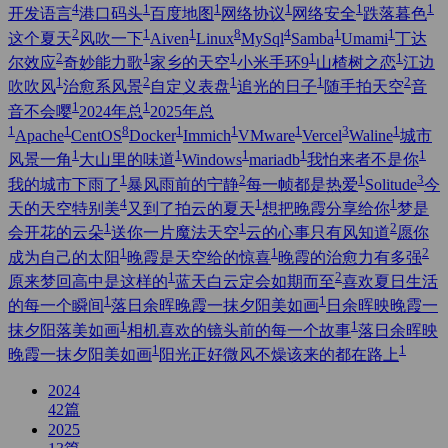
4
1
1
1
1
1
开发语言
港口码头
百度地图
网络协议
网络安全
跌落暮色
2
1
1
8
4
1
1
这个夏天
风吹一下
Aiven
Linux
MySql
Samba
Umami
丁达
2
1
1
1
1
尔效应
奇妙能力歌
家乡的天空
小米手环9
山楂树之恋
江边
1
2
1
1
2
吹吹风
治愈系风景
自定义表盘
追光的日子
随手拍天空
音
1
1
音不会嘤
2024年总
2025年总
1
1
8
1
1
1
3
1
Apache
CentOS
Docker
Immich
VMware
Vercel
Waline
城市
1
1
1
1
1
风景一角
大山里的味道
Windows
mariadb
我怕来者不是你
1
2
1
3
我的城市下雨了
暴风雨前的宁静
每一帧都是热爱
Solitude
今
4
1
1
天的天空特别美
又到了拍云的夏天
想把晚霞分享给你
梦是
1
1
2
会开花的云朵
送你一片魔法天空
云的心事只有风知道
愿你
1
1
2
成为自己的太阳
晚霞是天空给的惊喜
晚霞的治愈力有多强
1
2
原来梦回高中是这样的
蓝天白云定会如期而至
喜欢夏日生活
1
1
的每一个瞬间
落日余晖晚霞一抹夕阳美如画
日余晖映晚霞一
1
1
抹夕阳落美如画
相机喜欢的镜头前的每一个故事
落日余晖映
1
1
晚霞一抹夕阳美如画
阳光正好微风不燥该来的都在路上
2024
42
篇
2025