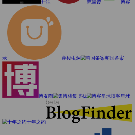
开往
笔墨迹
博客
录
穿梭虫洞
萌国备案
博友圈
集博栈
博客星球
十年之约