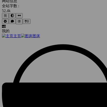
网站信息
全站字数 :
52.4k
简
弹
0
我的
主页
图床