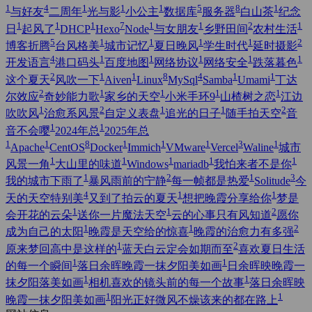
1
4
1
1
1
5
8
1
与好友
二周年
光与影
小公主
数据库
服务器
白山茶
纪念
1
1
1
7
1
1
2
1
日
起风了
DHCP
Hexo
Node
与女朋友
乡野田间
农村生活
5
1
1
1
1
2
博客折腾
台风格美
城市记忆
夏日晚风
学生时代
延时摄影
4
1
1
1
1
1
开发语言
港口码头
百度地图
网络协议
网络安全
跌落暮色
2
1
1
8
4
1
1
这个夏天
风吹一下
Aiven
Linux
MySql
Samba
Umami
丁达
2
1
1
1
1
尔效应
奇妙能力歌
家乡的天空
小米手环9
山楂树之恋
江边
1
2
1
1
2
吹吹风
治愈系风景
自定义表盘
追光的日子
随手拍天空
音
1
1
音不会嘤
2024年总
2025年总
1
1
8
1
1
1
3
1
Apache
CentOS
Docker
Immich
VMware
Vercel
Waline
城市
1
1
1
1
1
风景一角
大山里的味道
Windows
mariadb
我怕来者不是你
1
2
1
3
我的城市下雨了
暴风雨前的宁静
每一帧都是热爱
Solitude
今
4
1
1
天的天空特别美
又到了拍云的夏天
想把晚霞分享给你
梦是
1
1
2
会开花的云朵
送你一片魔法天空
云的心事只有风知道
愿你
1
1
2
成为自己的太阳
晚霞是天空给的惊喜
晚霞的治愈力有多强
1
2
原来梦回高中是这样的
蓝天白云定会如期而至
喜欢夏日生活
1
1
的每一个瞬间
落日余晖晚霞一抹夕阳美如画
日余晖映晚霞一
1
1
抹夕阳落美如画
相机喜欢的镜头前的每一个故事
落日余晖映
1
1
晚霞一抹夕阳美如画
阳光正好微风不燥该来的都在路上